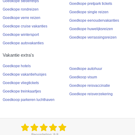
Goedkope stedentrips
Goedkope pretpark tickets
Goedkope rondreizen
Goedkope single reizen
Goedkope verre reizen
Goedkope eenoudervakanties
Goedkope cruise vakanties
Goedkope huwelijksreizen
Goedkope wintersport
Goedkope verrassingsreizen
Goedkope autovakanties
Vakantie extra's
Goedkope hotels
Goedkope autohuur
Goedkope vakantiehuisjes
Goedkoop visum
Goedkope vliegtickets
Goedkope reisvaccinatie
Goedkope treinkaartjes
Goedkope reisverzekering
Goedkoop parkeren luchthaven
Beoordeling: 9.8