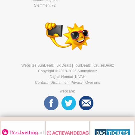
Stemmen: 72
Websites
SunDealz
|
SkiDealz
|
TourDealz
|
CruiseDealz
Copyright © 2018-2026
Sunnydealz
Digital Nomad: KIVAH
Contact | Disclaimer | Privacy | Over ons
webcare: