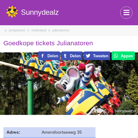
Sunnydealz
pretparken
nederland
julianatoren
Goedkope tickets Julianatoren
Delen
Delen
Tweeten
Appen
Adres:
Amersfoortseweg 35