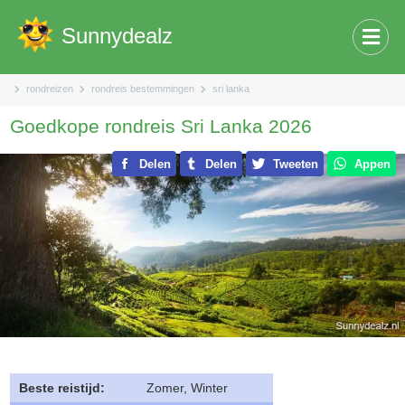
Sunnydealz
rondreizen
rondreis bestemmingen
sri lanka
Goedkope rondreis Sri Lanka 2026
Delen
Delen
Tweeten
Appen
Beste reistijd:
Zomer, Winter