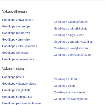
Vakantiethema's
Goedkope zonvakanties
Goedkope vakantieparken
Goedkope stedentrips
Goedkope pretpark tickets
Goedkope rondreizen
Goedkope single reizen
Goedkope verre reizen
Goedkope eenoudervakanties
Goedkope cruise vakanties
Goedkope huwelijksreizen
Goedkope wintersport
Goedkope verrassingsreizen
Goedkope autovakanties
Vakantie extra's
Goedkope hotels
Goedkope autohuur
Goedkope vakantiehuisjes
Goedkoop visum
Goedkope vliegtickets
Goedkope reisvaccinatie
Goedkope treinkaartjes
Goedkope reisverzekering
Goedkoop parkeren luchthaven