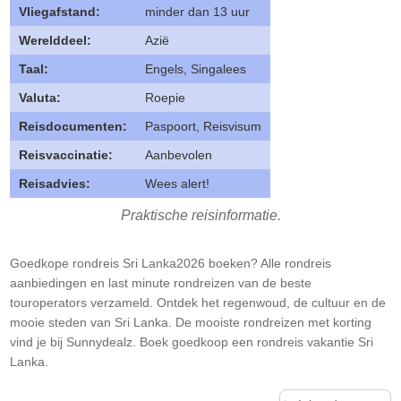
Vliegafstand:
minder dan 13 uur
Werelddeel:
Azië
Taal:
Engels, Singalees
Valuta:
Roepie
Reisdocumenten:
Paspoort, Reisvisum
Reisvaccinatie:
Aanbevolen
Reisadvies:
Wees alert!
Praktische reisinformatie.
Goedkope rondreis Sri Lanka2026 boeken? Alle rondreis
aanbiedingen en last minute rondreizen van de beste
touroperators verzameld. Ontdek het regenwoud, de cultuur en de
mooie steden van Sri Lanka. De mooiste rondreizen met korting
vind je bij Sunnydealz. Boek goedkoop een rondreis vakantie Sri
Lanka.