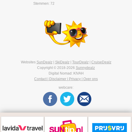
Stemmen: 72
Websites
SunDealz
|
SkiDealz
|
TourDealz
|
CruiseDealz
Copyright © 2018-2026
Sunnydealz
Digital Nomad: KIVAH
Contact | Disclaimer | Privacy | Over ons
webcare: