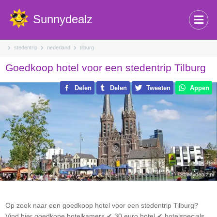
Sunnydealz
stedentrip
nederland
tilburg
Goedkoop hotel voor een stedentrip Tilburg
Delen
Delen
Tweeten
Appen
Op zoek naar een goedkoop hotel voor een stedentrip Tilburg?
Vind hier goedkope hotelkamers ✔ 30 euro hotel ✔ hotelspecials