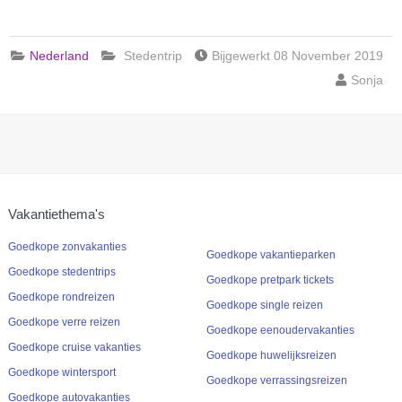
Nederland
Stedentrip
Bijgewerkt 08 November 2019
Sonja
Vakantiethema's
Goedkope zonvakanties
Goedkope vakantieparken
Goedkope stedentrips
Goedkope pretpark tickets
Goedkope rondreizen
Goedkope single reizen
Goedkope verre reizen
Goedkope eenoudervakanties
Goedkope cruise vakanties
Goedkope huwelijksreizen
Goedkope wintersport
Goedkope verrassingsreizen
Goedkope autovakanties