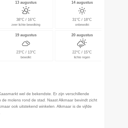
13 augustus
14 augustus
38°C / 16°C
31°C / 18°C
zeer lichte bewolking
onbewolkt
19 augustus
20 augustus
23°C / 13°C
22°C / 15°C
bewolkt
lichte regen
Kaasmarkt wel de bekendste. Er zijn verschillende
 de molens rond de stad. Naast Alkmaar bevindt zicht
aar ook uitstekend winkelen. Alkmaar is de vijfde
.