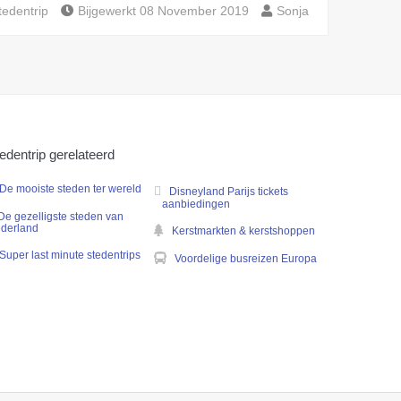
tedentrip
Bijgewerkt 08 November 2019
Sonja
edentrip gerelateerd
De mooiste steden ter wereld
Disneyland Parijs tickets
aanbiedingen
De gezelligste steden van
derland
Kerstmarkten & kerstshoppen
Super last minute stedentrips
Voordelige busreizen Europa