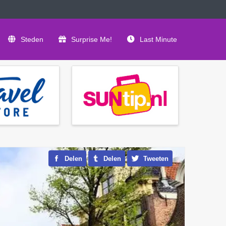
Steden
Surprise Me!
Last Minute
Delen
Delen
Tweeten