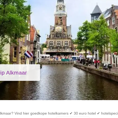
rip Alkmaar
lkmaar? Vind hier goedkope hotelkamers ✔ 30 euro hotel ✔ hotelspecia