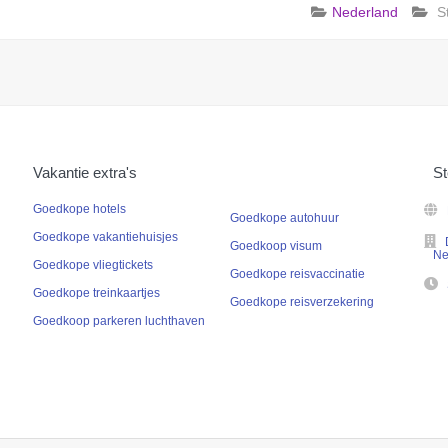
Nederland
S
Vakantie extra's
St
Goedkope hotels
Goedkope autohuur
Goedkope vakantiehuisjes
Goedkoop visum
Ne
Goedkope vliegtickets
Goedkope reisvaccinatie
Goedkope treinkaartjes
Goedkope reisverzekering
Goedkoop parkeren luchthaven