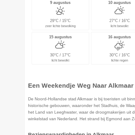
9 augustus
10 augustus
29°C / 15°C
27°C / 16°C
zeer lichte bewolking
licht bewolkt
15 augustus
16 augustus
30°C / 17°C
30°C / 16°C
licht bewolkt
lichte regen
Een Weekendje Weg Naar Alkmaar
De Noord-Hollandse stad Alkmaar is bij toeristen uit bi
historische gebouwen, waaronder het Stadhuis, de Waag
het Land van Leeghwater, waar de droogmakerijen uit d
winkelstad van Nederland. Het strand bij Egmond aan Ze
Bezienswaardigheden in Alkmaar