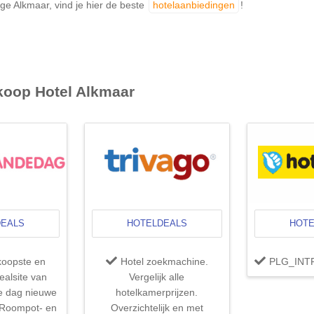
ige Alkmaar, vind je hier de beste
hotelaanbiedingen
!
koop Hotel
Alkmaar
DEALS
HOTELDEALS
HOTE
oopste en
Hotel zoekmachine.
PLG_INTR
ealsite van
Vergelijk alle
e dag nieuwe
hotelkamerprijzen.
 Roompot- en
Overzichtelijk en met