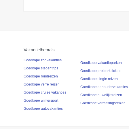
Vakantiethema's
Goedkope zonvakanties
Goedkope vakantieparken
Goedkope stedentrips
Goedkope pretpark tickets
Goedkope rondreizen
Goedkope single reizen
Goedkope verre reizen
Goedkope eenoudervakanties
Goedkope cruise vakanties
Goedkope huwelijksreizen
Goedkope wintersport
Goedkope verrassingsreizen
Goedkope autovakanties