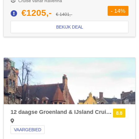
Cruise vanaf Ravenna
- 14%
€1205,-
€ 1401,-
BEKIJK DEAL
12 daagse Groenland & IJsland Cruise met de Norwegian Prima vanuit Southampton langs Verenigd Koninkrijk, België en Nederland
8.8
VAARGEBIED