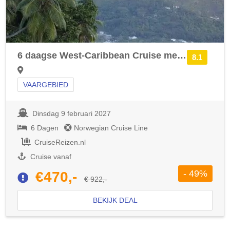
6 daagse West-Caribbean Cruise met de Norwegian Gem vanuit New York langs de Verenigde Staten en Bermuda
8.1
VAARGEBIED
Dinsdag 9 februari 2027
6 Dagen
Norwegian Cruise Line
CruiseReizen.nl
Cruise vanaf
- 49%
€470,-
€ 922,-
BEKIJK DEAL