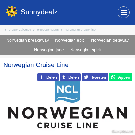
Sunnydealz
cruise vakantie
cruiseschepen
norwegian cruise line
Norwegian breakaway
Norwegian epic
Norwegian getaway
Norwegian jade
Norwegian spirit
Norwegian Cruise Line
Delen
Delen
Tweeten
Appen