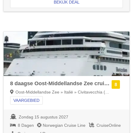
BEKIJK DEAL
8 daagse Oost-Middellandse Zee cruise met de Norwegian Sun
8
Oost-Middellandse Zee » Italië » Civitavecchia (Rome)
VAARGEBIED
Zondag 15 augustus 2027
8 Dagen
Norwegian Cruise Line
CruiseOnline