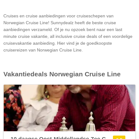
Cruises en cruise aanbiedingen voor cruiseschepen van
Norwegian Cruise Line! Sunnydealz heeft de beste cruise
aanbiedingen verzameld. Of je nu opzoek bent naar een last
minute cruise vakantie, all inclusive cruise deals of een voordelige
cruisevakantie aanbieding. Hier vind je de goedkoopste
cruisereizen van Norwegian Cruise Line.
Vakantiedeals
Norwegian Cruise Line
10 daagse Oost-Middellandse Zee Cruise met de Norwegian Escape vanuit Civitavecchia (Rome) langs Italië, Griekenland en Kroatië