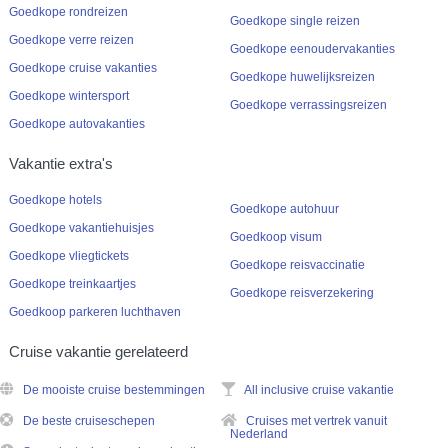
Goedkope rondreizen
Goedkope single reizen
Goedkope verre reizen
Goedkope eenoudervakanties
Goedkope cruise vakanties
Goedkope huwelijksreizen
Goedkope wintersport
Goedkope verrassingsreizen
Goedkope autovakanties
Vakantie extra's
Goedkope hotels
Goedkope autohuur
Goedkope vakantiehuisjes
Goedkoop visum
Goedkope vliegtickets
Goedkope reisvaccinatie
Goedkope treinkaartjes
Goedkope reisverzekering
Goedkoop parkeren luchthaven
Cruise vakantie gerelateerd
De mooiste cruise bestemmingen
All inclusive cruise vakantie
De beste cruiseschepen
Cruises met vertrek vanuit
Nederland