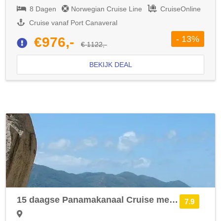
8 Dagen
Norwegian Cruise Line
CruiseOnline
Cruise vanaf Port Canaveral
- 13%
€976,-
€ 1122,-
BEKIJK DEAL
15 daagse Panamakanaal Cruise met de Norwegian Joy vanuit Port Canaveral langs de Verenigde Staten, Colombia en Panama
7.9