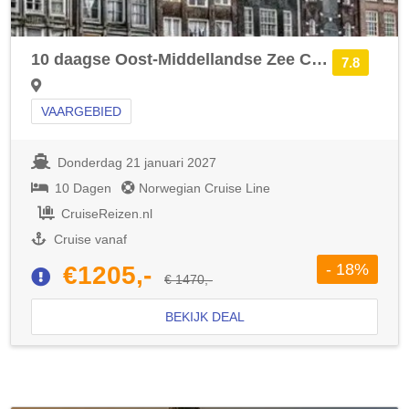
10 daagse Oost-Middellandse Zee Cruise met de Norwegian Jade vanuit Piraeus (Athene) langs Griekenland, Turkije en Oekraïne
7.8
VAARGEBIED
Donderdag 21 januari 2027
10 Dagen
Norwegian Cruise Line
CruiseReizen.nl
Cruise vanaf
- 18%
€1205,-
€ 1470,-
BEKIJK DEAL