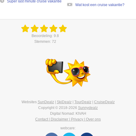
Super last minute cruise vakantie
Wat kost een cruise vakantie?
Beoordeling: 9.8
Stemmen: 72
Websites
SunDealz
|
SkiDealz
|
TourDealz
|
CruiseDealz
Copyright © 2018-2026
Sunnydealz
Digital Nomad: KIVAH
Contact | Disclaimer | Privacy | Over ons
webcare: