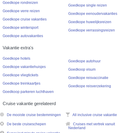
Goedkope rondreizen
Goedkope single reizen
Goedkope verre reizen
Goedkope eenoudervakanties
Goedkope cruise vakanties
Goedkope huwelijksreizen
Goedkope wintersport
Goedkope verrassingsreizen
Goedkope autovakanties
Vakantie extra's
Goedkope hotels
Goedkope autohuur
Goedkope vakantiehuisjes
Goedkoop visum
Goedkope vliegtickets
Goedkope reisvaccinatie
Goedkope treinkaartjes
Goedkope reisverzekering
Goedkoop parkeren luchthaven
Cruise vakantie gerelateerd
De mooiste cruise bestemmingen
All inclusive cruise vakantie
De beste cruiseschepen
Cruises met vertrek vanuit
Nederland