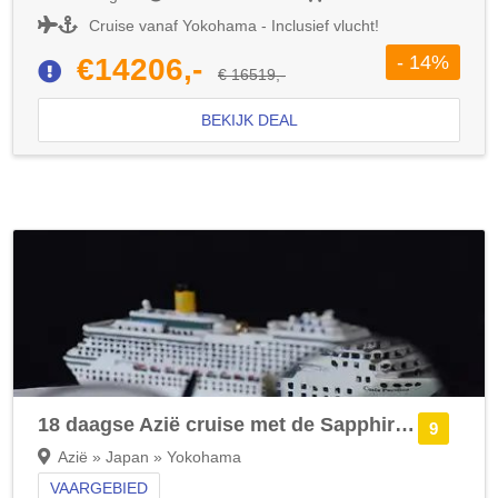
Cruise vanaf Yokohama - Inclusief vlucht!
- 14%
€14206,-
€ 16519,-
BEKIJK DEAL
18 daagse Azië cruise met de Sapphire Princess
9
Azië » Japan » Yokohama
VAARGEBIED