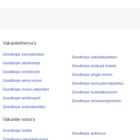
Vakantiethema's
Goedkope zonvakanties
Goedkope vakantieparken
Goedkope stedentrips
Goedkope pretpark tickets
Goedkope rondreizen
Goedkope single reizen
Goedkope verre reizen
Goedkope eenoudervakanties
Goedkope cruise vakanties
Goedkope huwelijksreizen
Goedkope wintersport
Goedkope verrassingsreizen
Goedkope autovakanties
Vakantie extra's
Goedkope hotels
Goedkope autohuur
Goedkope vakantiehuisjes