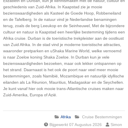
Elizabeth en Durban, kun je kennismaken met de natuur, cultuur en
geschiedenis van Zuid-Afrika. In Kaapstad zie je mooie
bezienswaardigheden als Kasteel de Goede Hoop, Robbeneiland
en de Tafelberg. In de natuur vind je Nederlandse benamingen
terug, zoals de berg Leeukop en de Seinheuwel, Met de bijzondere
cultuur en natuur is Kaapstad een heerlijke bestemming tijdens een
Afrika cruise. Durban is de toeristische trekpleister aan de oostkust
van Zuid Afrika. In de stad vind je moderne toeristische attracties,
waaronder pretparken en uShaka Marine World, welke vernoemd
is naar Zoeloe koning Shaka Zoeloe. In Durban kun je vele
bezienswaardigheden bezoeken, maar ook lekker ontspannen op
het strand.
Daarnaast is het ook de poort naar veel meer mooie
bestemmingen, zoals Namibië, Mozambique en natuurlijk idyllische
eilanden als La Réunion, Mauritius, Madagaskar en de Seychellen.
Je kunt vanaf hier ook mooie trans-Atlantische cruises maken naar
Zuid-Amerika, Europa of Azië.
Afrika
Cruise Bestemmingen
Bijgewerkt 07 Augustus 2026
Simon