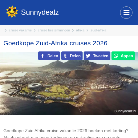
Sunnydealz
cruise vakantie
cruise bestemmingen
afrika
zuid-afrika
Goedkope Zuid-Afrika cruises 2026
Delen
Delen
Tweeten
Appen
Goedkope Zuid Afrika cruise vakantie 2026 boeken met korting?
Maak gebruik van hoge kortingen op vakanties van de grote