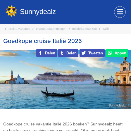
Sunnydealz
cruise vakantie
cruise bestemmingen
middellandse zee
italië
Goedkope cruise Italië 2026
Delen
Delen
Tweeten
Appen
Goedkope cruise vakantie Italië 2026 boeken? Sunnydealz heeft
de beste cruise aanbiedingen verzameld. Of je nu opzoek bent