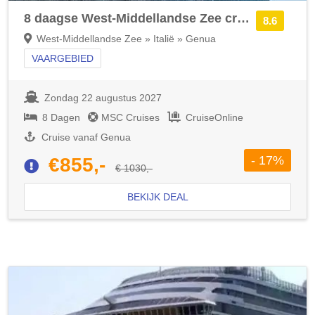
8 daagse West-Middellandse Zee cruise met de MSC World Asia
8.6
West-Middellandse Zee » Italië » Genua
VAARGEBIED
Zondag 22 augustus 2027
8 Dagen
MSC Cruises
CruiseOnline
Cruise vanaf Genua
- 17%
€855,-
€ 1030,-
BEKIJK DEAL