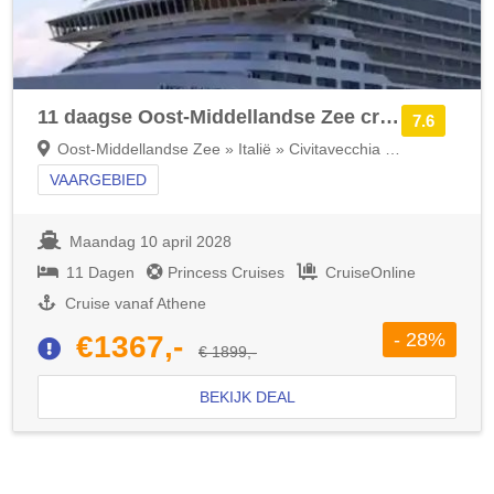
11 daagse Oost-Middellandse Zee cruise met de Caribbean Princess
7.6
Oost-Middellandse Zee » Italië » Civitavecchia (Rome)
VAARGEBIED
Maandag 10 april 2028
11 Dagen
Princess Cruises
CruiseOnline
Cruise vanaf Athene
- 28%
€1367,-
€ 1899,-
BEKIJK DEAL