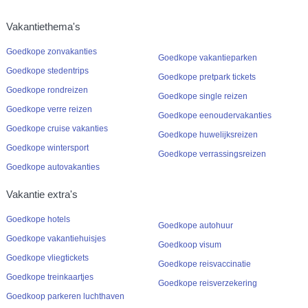
Vakantiethema's
Goedkope zonvakanties
Goedkope vakantieparken
Goedkope stedentrips
Goedkope pretpark tickets
Goedkope rondreizen
Goedkope single reizen
Goedkope verre reizen
Goedkope eenoudervakanties
Goedkope cruise vakanties
Goedkope huwelijksreizen
Goedkope wintersport
Goedkope verrassingsreizen
Goedkope autovakanties
Vakantie extra's
Goedkope hotels
Goedkope autohuur
Goedkope vakantiehuisjes
Goedkoop visum
Goedkope vliegtickets
Goedkope reisvaccinatie
Goedkope treinkaartjes
Goedkope reisverzekering
Goedkoop parkeren luchthaven