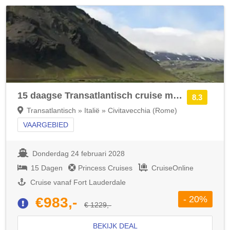
15 daagse Transatlantisch cruise met de Caribbean Princess
8.3
Transatlantisch » Italië » Civitavecchia (Rome)
VAARGEBIED
Donderdag 24 februari 2028
15 Dagen
Princess Cruises
CruiseOnline
Cruise vanaf Fort Lauderdale
- 20%
€983,-
€ 1229,-
BEKIJK DEAL