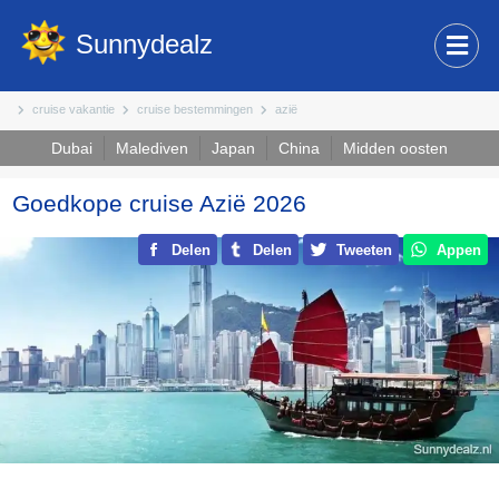
Sunnydealz
cruise vakantie
cruise bestemmingen
azië
Dubai
Malediven
Japan
China
Midden oosten
Goedkope cruise Azië 2026
Delen
Delen
Tweeten
Appen