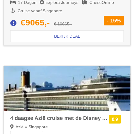
17 Dagen
Explora Journeys
CruiseOnline
Cruise vanaf Singapore
- 15%
€9065,-
€ 10665,-
BEKIJK DEAL
4 daagse Azië cruise met de Disney Adventure
8.9
Azië » Singapore