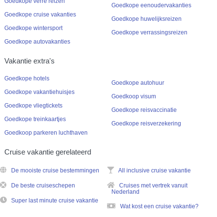
Goedkope verre reizen
Goedkope eenoudervakanties
Goedkope cruise vakanties
Goedkope huwelijksreizen
Goedkope wintersport
Goedkope verrassingsreizen
Goedkope autovakanties
Vakantie extra's
Goedkope hotels
Goedkope autohuur
Goedkope vakantiehuisjes
Goedkoop visum
Goedkope vliegtickets
Goedkope reisvaccinatie
Goedkope treinkaartjes
Goedkope reisverzekering
Goedkoop parkeren luchthaven
Cruise vakantie gerelateerd
De mooiste cruise bestemmingen
All inclusive cruise vakantie
De beste cruiseschepen
Cruises met vertrek vanuit
Nederland
Super last minute cruise vakantie
Wat kost een cruise vakantie?