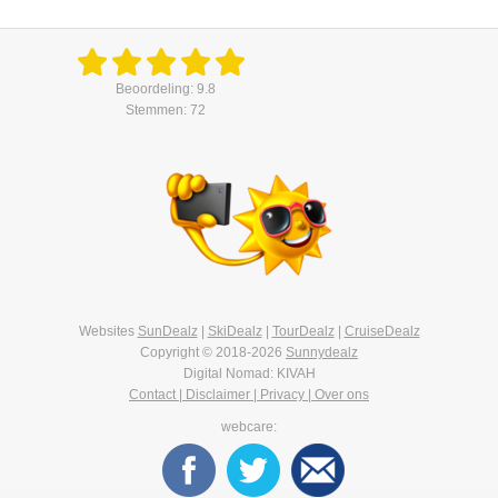
Beoordeling: 9.8
Stemmen: 72
Websites
SunDealz
|
SkiDealz
|
TourDealz
|
CruiseDealz
Copyright © 2018-2026
Sunnydealz
Digital Nomad: KIVAH
Contact | Disclaimer | Privacy | Over ons
webcare: