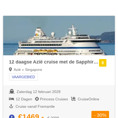
12 daagse Azië cruise met de Sapphire Princess
8
Azië » Singapore
VAARGEBIED
Zaterdag 12 februari 2028
12 Dagen
Princess Cruises
CruiseOnline
Cruise vanaf Fremantle
- 30%
€1469,-
€ 2099,-