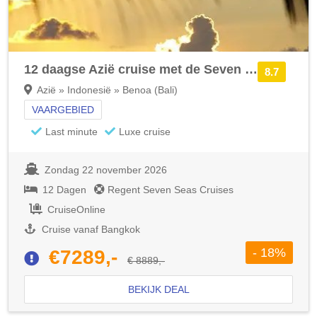
12 daagse Azië cruise met de Seven Seas Explorer
8.7
Azië » Indonesië » Benoa (Bali)
VAARGEBIED
Last minute
Luxe cruise
Zondag 22 november 2026
12 Dagen
Regent Seven Seas Cruises
CruiseOnline
Cruise vanaf Bangkok
- 18%
€7289,-
€ 8889,-
BEKIJK DEAL