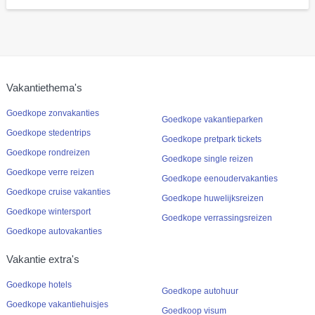
Vakantiethema's
Goedkope zonvakanties
Goedkope vakantieparken
Goedkope stedentrips
Goedkope pretpark tickets
Goedkope rondreizen
Goedkope single reizen
Goedkope verre reizen
Goedkope eenoudervakanties
Goedkope cruise vakanties
Goedkope huwelijksreizen
Goedkope wintersport
Goedkope verrassingsreizen
Goedkope autovakanties
Vakantie extra's
Goedkope hotels
Goedkope autohuur
Goedkope vakantiehuisjes
Goedkoop visum