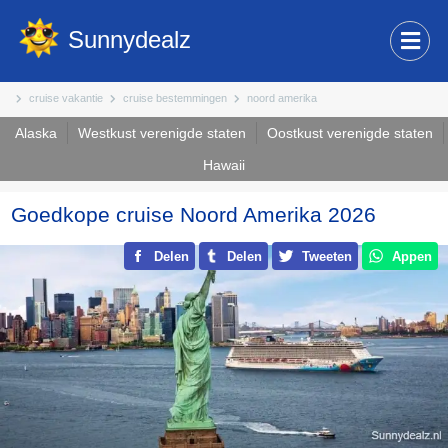
Sunnydealz
cruise vakantie
cruise bestemmingen
noord amerika
Alaska
Westkust verenigde staten
Oostkust verenigde staten
Hawaii
Goedkope cruise Noord Amerika 2026
Delen
Delen
Tweeten
Appen