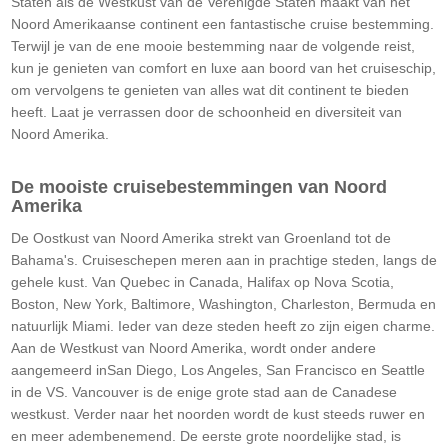
Staten als de Westkust van de Verenigde Staten maakt van het
Noord Amerikaanse continent een fantastische cruise bestemming.
Terwijl je van de ene mooie bestemming naar de volgende reist,
kun je genieten van comfort en luxe aan boord van het cruiseschip,
om vervolgens te genieten van alles wat dit continent te bieden
heeft. Laat je verrassen door de schoonheid en diversiteit van
Noord Amerika.
De mooiste cruisebestemmingen van Noord
Amerika
De Oostkust van Noord Amerika strekt van Groenland tot de
Bahama's. Cruiseschepen meren aan in prachtige steden, langs de
gehele kust. Van Quebec in Canada, Halifax op Nova Scotia,
Boston, New York, Baltimore, Washington, Charleston, Bermuda en
natuurlijk Miami. Ieder van deze steden heeft zo zijn eigen charme.
Aan de Westkust van Noord Amerika, wordt onder andere
aangemeerd inSan Diego, Los Angeles, San Francisco en Seattle
in de VS. Vancouver is de enige grote stad aan de Canadese
westkust. Verder naar het noorden wordt de kust steeds ruwer en
en meer adembenemend. De eerste grote noordelijke stad, is