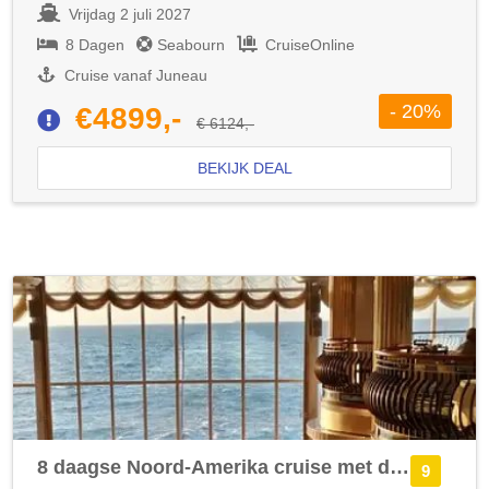
Vrijdag 2 juli 2027
8 Dagen
Seabourn
CruiseOnline
Cruise vanaf Juneau
- 20%
€4899,-
€ 6124,-
BEKIJK DEAL
8 daagse Noord-Amerika cruise met de Discovery Princess
9