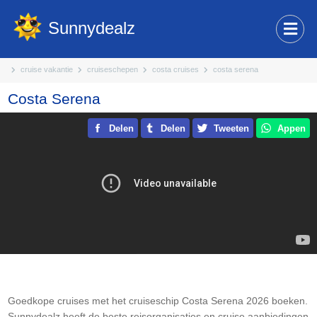
Sunnydealz
cruise vakantie
cruiseschepen
costa cruises
costa serena
Costa Serena
Delen
Delen
Tweeten
Appen
Goedkope cruises met het cruiseschip Costa Serena 2026 boeken.
Sunnydealz heeft de beste reisorganisaties en cruise aanbiedingen