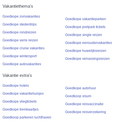
Vakantiethema's
Goedkope zonvakanties
Goedkope vakantieparken
Goedkope stedentrips
Goedkope pretpark tickets
Goedkope rondreizen
Goedkope single reizen
Goedkope verre reizen
Goedkope eenoudervakanties
Goedkope cruise vakanties
Goedkope huwelijksreizen
Goedkope wintersport
Goedkope verrassingsreizen
Goedkope autovakanties
Vakantie extra's
Goedkope hotels
Goedkope autohuur
Goedkope vakantiehuisjes
Goedkoop visum
Goedkope vliegtickets
Goedkope reisvaccinatie
Goedkope treinkaartjes
Goedkope reisverzekering
Goedkoop parkeren luchthaven