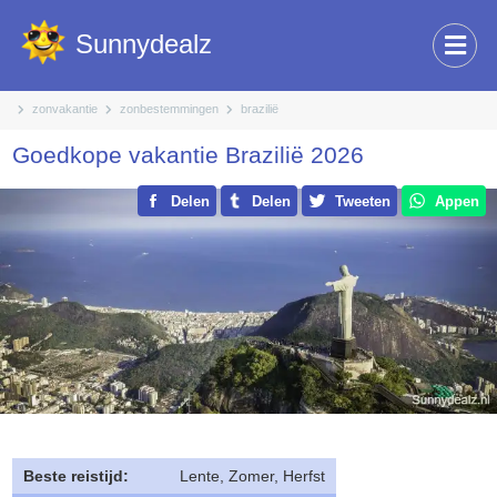
Sunnydealz
zonvakantie
zonbestemmingen
brazilië
Goedkope vakantie Brazilië 2026
Delen
Delen
Tweeten
Appen
Beste reistijd:
Lente, Zomer, Herfst