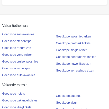
Vakantiethema's
Goedkope zonvakanties
Goedkope vakantieparken
Goedkope stedentrips
Goedkope pretpark tickets
Goedkope rondreizen
Goedkope single reizen
Goedkope verre reizen
Goedkope eenoudervakanties
Goedkope cruise vakanties
Goedkope huwelijksreizen
Goedkope wintersport
Goedkope verrassingsreizen
Goedkope autovakanties
Vakantie extra's
Goedkope hotels
Goedkope autohuur
Goedkope vakantiehuisjes
Goedkoop visum
Goedkope vliegtickets