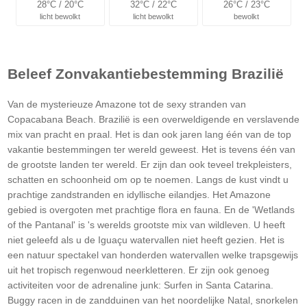
28°C / 20°C
32°C / 22°C
26°C / 23°C
licht bewolkt
licht bewolkt
bewolkt
Beleef Zonvakantiebestemming Brazilië
Van de mysterieuze Amazone tot de sexy stranden van
Copacabana Beach. Brazilië is een overweldigende en verslavende
mix van pracht en praal. Het is dan ook jaren lang één van de top
vakantie bestemmingen ter wereld geweest. Het is tevens één van
de grootste landen ter wereld. Er zijn dan ook teveel trekpleisters,
schatten en schoonheid om op te noemen. Langs de kust vindt u
prachtige zandstranden en idyllische eilandjes. Het Amazone
gebied is overgoten met prachtige flora en fauna. En de 'Wetlands
of the Pantanal' is 's werelds grootste mix van wildleven. U heeft
niet geleefd als u de Iguaçu watervallen niet heeft gezien. Het is
een natuur spectakel van honderden watervallen welke trapsgewijs
uit het tropisch regenwoud neerkletteren. Er zijn ook genoeg
activiteiten voor de adrenaline junk: Surfen in Santa Catarina.
Buggy racen in de zandduinen van het noordelijke Natal, snorkelen