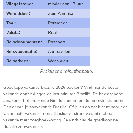
Vliegafstand:
minder dan 17 uur
Werelddeel:
Zuid-Amerika
Taal:
Portugees
Valuta:
Real
Reisdocumenten:
Paspoort
Reisvaccinatie:
Aanbevolen
Reisadvies:
Wees alert!
Praktische reisinformatie.
Goedkope vakantie Brazilië 2026 boeken? Vind hier de beste
vakantie aanbiedingen en last minutes Brazilië. De beeldschone
amazone, het bruizende Rio de Janeiro en de mooiste stranden.
Geniet van je zonvakantie Brazilië. Of je nu op zoek bent naar een
last minute vakantie, een all inclusive strandvakantie of een
vakantie met vroegboekkorting. Je vindt hier de goedkoopste
Brazilië zonvakanties.