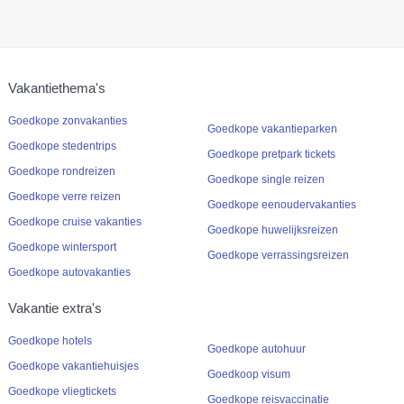
Vakantiethema's
Goedkope zonvakanties
Goedkope vakantieparken
Goedkope stedentrips
Goedkope pretpark tickets
Goedkope rondreizen
Goedkope single reizen
Goedkope verre reizen
Goedkope eenoudervakanties
Goedkope cruise vakanties
Goedkope huwelijksreizen
Goedkope wintersport
Goedkope verrassingsreizen
Goedkope autovakanties
Vakantie extra's
Goedkope hotels
Goedkope autohuur
Goedkope vakantiehuisjes
Goedkoop visum
Goedkope vliegtickets
Goedkope reisvaccinatie