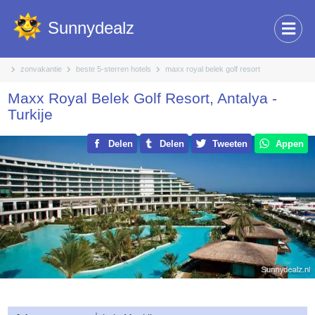
Sunnydealz
zonvakantie
beste 5-sterren hotels
maxx royal belek golf resort
Maxx Royal Belek Golf Resort, Antalya -
Turkije
Delen
Delen
Tweeten
Appen