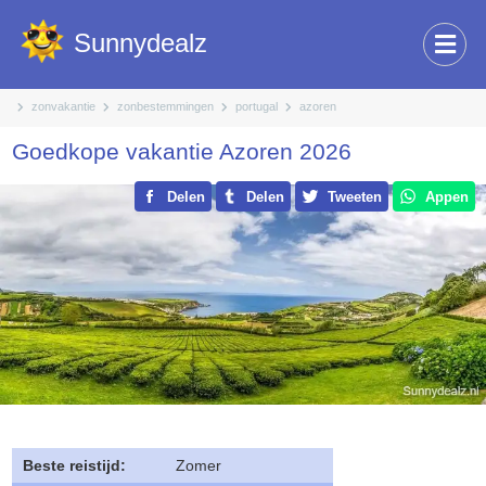
Sunnydealz
zonvakantie
zonbestemmingen
portugal
azoren
Goedkope vakantie Azoren 2026
Delen
Delen
Tweeten
Appen
Beste reistijd:
Zomer