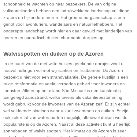
schoonheid te wachten op haar bezoekers. De van origine
vulkaaneilanden hebben een indrukwekkend landschap vol diepe
kraters en bijzondere meren. Het groene berglandschap is een
genot voor avonturiers, wandelaars en natuurliefhebbers. Het
ongerepte landschap wordt hier en daar gevuld met landerijen van
boeren en sporadisch duiken charmante dorpjes op.
Walvisspotten en duiken op de Azoren
In de buurt van de met witte huisjes getekende dorpjes vindt u
heuvel hellingen vol met wijnranken en fruitbomen. De Azoren
bezoekt u niet voor een strandvakantie. De gehele kustlijn is een
ruige rotsformatie en veelal verboden gebied voor inwoners en
toeristen. Alleen op het eiland São Michuel is een kunstmatig
aangelegd zandstrand, welke tevens als vakantiebestemming
wordt gebruikt voor de inwoners van de Azoren zelf. Er zijn echter
wel voldoende plaatsen waar u kunt zwemmen en duiken. Er zijn
ook zeker tal van watersporten mogelijk, alhoewel duiken wel de
populairste is op de Azoren. Naast al deze activiteit kunt u heerlijk
zonnebaden of walvis spotten. Het klimaat op de Azoren is zeer