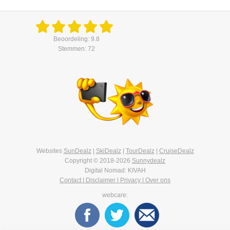
Beoordeling: 9.8
Stemmen: 72
Websites
SunDealz
|
SkiDealz
|
TourDealz
|
CruiseDealz
Copyright © 2018-2026
Sunnydealz
Digital Nomad: KIVAH
Contact | Disclaimer | Privacy | Over ons
webcare: