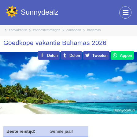
Sunnydealz
zonvakantie
zonbestemmingen
caribbean
bahamas
Goedkope vakantie Bahamas 2026
Delen
Delen
Tweeten
Appen
Beste reistijd:
Gehele jaar!