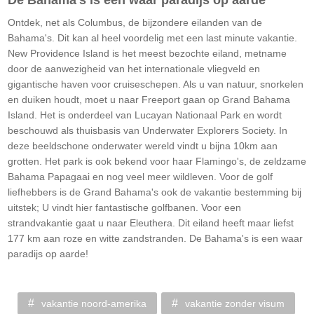
De Bahama's is een waar paradijs op aarde
Ontdek, net als Columbus, de bijzondere eilanden van de
Bahama's. Dit kan al heel voordelig met een last minute vakantie.
New Providence Island is het meest bezochte eiland, metname
door de aanwezigheid van het internationale vliegveld en
gigantische haven voor cruiseschepen. Als u van natuur, snorkelen
en duiken houdt, moet u naar Freeport gaan op Grand Bahama
Island. Het is onderdeel van Lucayan Nationaal Park en wordt
beschouwd als thuisbasis van Underwater Explorers Society. In
deze beeldschone onderwater wereld vindt u bijna 10km aan
grotten. Het park is ook bekend voor haar Flamingo's, de zeldzame
Bahama Papagaai en nog veel meer wildleven. Voor de golf
liefhebbers is de Grand Bahama's ook de vakantie bestemming bij
uitstek; U vindt hier fantastische golfbanen. Voor een
strandvakantie gaat u naar Eleuthera. Dit eiland heeft maar liefst
177 km aan roze en witte zandstranden. De Bahama's is een waar
paradijs op aarde!
vakantie noord-amerika
vakantie zonder visum