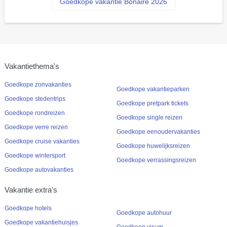
Goedkope vakantie Bonaire 2026
Vakantiethema's
Goedkope zonvakanties
Goedkope vakantieparken
Goedkope stedentrips
Goedkope pretpark tickets
Goedkope rondreizen
Goedkope single reizen
Goedkope verre reizen
Goedkope eenoudervakanties
Goedkope cruise vakanties
Goedkope huwelijksreizen
Goedkope wintersport
Goedkope verrassingsreizen
Goedkope autovakanties
Vakantie extra's
Goedkope hotels
Goedkope autohuur
Goedkope vakantiehuisjes