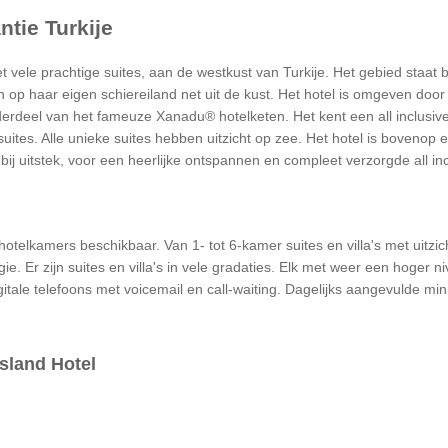
ntie Turkije
et vele prachtige suites, aan de westkust van Turkije. Het gebied sta
op haar eigen schiereiland net uit de kust. Het hotel is omgeven door
nderdeel van het fameuze Xanadu® hotelketen. Het kent een all inclusi
uites. Alle unieke suites hebben uitzicht op zee. Het hotel is bovenop 
 uitstek, voor een heerlijke ontspannen en compleet verzorgde all incl
 hotelkamers beschikbaar. Van 1- tot 6-kamer suites en villa's met uitz
. Er zijn suites en villa's in vele gradaties. Elk met weer een hoger n
itale telefoons met voicemail en call-waiting. Dagelijks aangevulde mini
sland Hotel