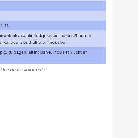
11 11
unweb.nl/vakantie/turkije/egeische-kust/bodrum-
el-xanadu-island-ultra-all-inclusive
p.p. (8 dagen, all inclusive, inclusief vlucht en
ktische reisinformatie.