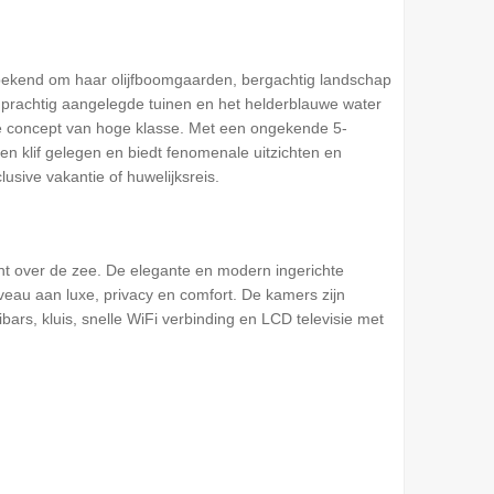
at bekend om haar olijfboomgaarden, bergachtig landschap
 prachtig aangelegde tuinen en het helderblauwe water
ve concept van hoge klasse. Met een ongekende 5-
een klif gelegen en biedt fenomenale uitzichten en
usive vakantie of huwelijksreis.
icht over de zee. De elegante en modern ingerichte
iveau aan luxe, privacy en comfort. De kamers zijn
bars, kluis, snelle WiFi verbinding en LCD televisie met