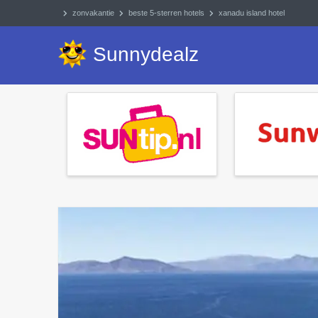
zonvakantie
beste 5-sterren hotels
xanadu island hotel
Sunnydealz