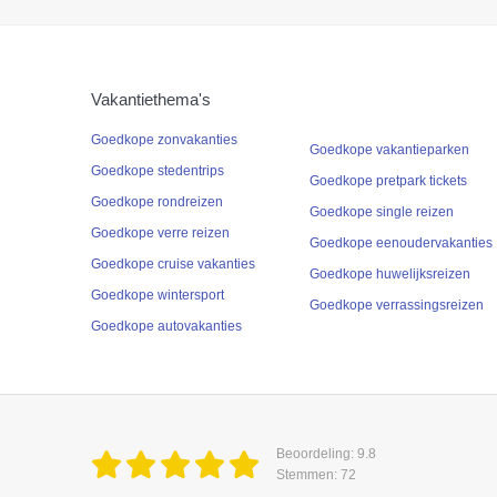
Vakantiethema's
Goedkope zonvakanties
Goedkope vakantieparken
Goedkope stedentrips
Goedkope pretpark tickets
Goedkope rondreizen
Goedkope single reizen
Goedkope verre reizen
Goedkope eenoudervakanties
Goedkope cruise vakanties
Goedkope huwelijksreizen
Goedkope wintersport
Goedkope verrassingsreizen
Goedkope autovakanties
Beoordeling: 9.8
Stemmen: 72