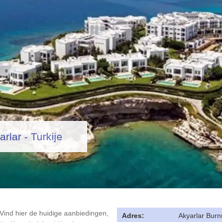
rlar - Turkije
ind hier de huidige aanbiedingen,
Adres:
Akyarlar Burn