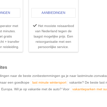
DINGEN
AANBIEDINGEN
operator met
Het mooiste reisaanbod
t minutes.
van Nederland tegen de
t gratis
laagst mogelijke prijs. Een
cht + transfer
reisorganisatie met een
r reisleiding.
persoonlijke service.
ites
ingen naar de beste zonbestemmingen ga je naar lastminute-zonvakantie
k naar een goedkope
last minute wintersport
vakantie? De beste last m
 Europa. Wil je op vakantie met de auto? Voor
vakantieparken met s