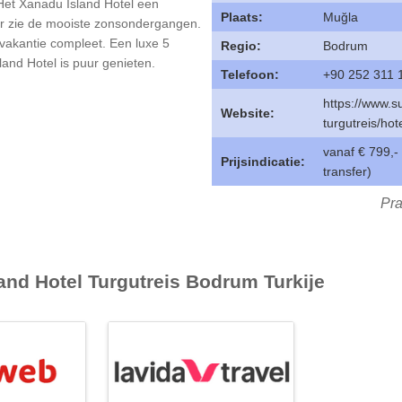
 Het Xanadu Island Hotel een
Plaats:
Muğla
ier zie de mooiste zonsondergangen.
vakantie compleet. Een luxe 5
Regio:
Bodrum
sland Hotel is puur genieten.
Telefoon:
+90 252 311 
https://www.s
Website:
turgutreis/hot
vanaf € 799,- 
Prijsindicatie:
transfer)
Pra
and Hotel Turgutreis Bodrum Turkije