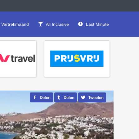
Vertrekmaand
All Inclusive
Last Minute
Delen
Delen
Tweeten