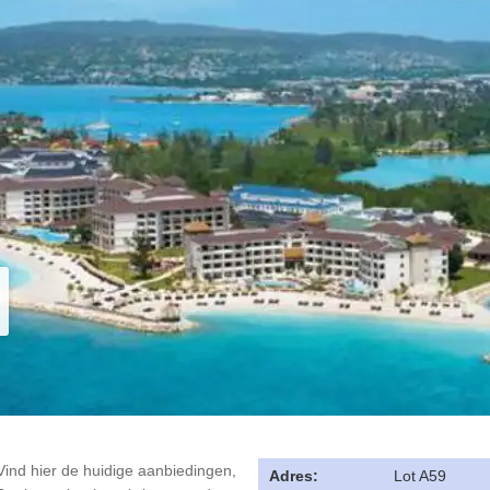
ind hier de huidige aanbiedingen,
Adres:
Lot A59