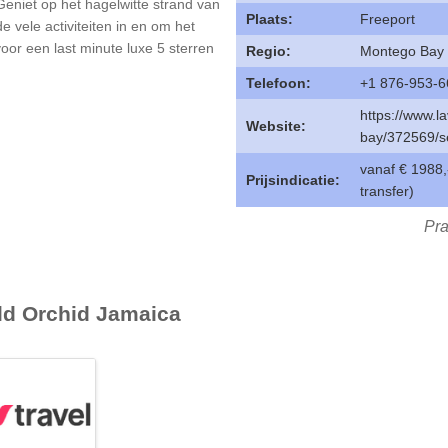
Geniet op het hagelwitte strand van
Plaats:
Freeport
e vele activiteiten in en om het
voor een last minute luxe 5 sterren
Regio:
Montego Bay
Telefoon:
+1 876-953-6
https://www.l
Website:
bay/372569/se
vanaf € 1988,-
Prijsindicatie:
transfer)
Pra
ld Orchid Jamaica