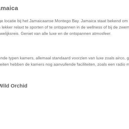
amaica
ge locatie bij het Jamaicaanse Montego Bay. Jamaica staat bekend om ha
 lekker relaxt te sporten of te ontspannen in de wellness of bij de zwe
ijksreis. Geniet van alle luxe en de ontspannen atmosfeer.
lende typen kamers, allemaal standaard voorzien van luxe zoals airco, gr
liteiten hebben de kamers nog aanvullende faciliteiten, zoals een radio 
Wild Orchid