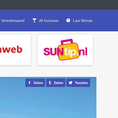
Vertrekmaand
All Inclusive
Last Minute
Delen
Delen
Tweeten