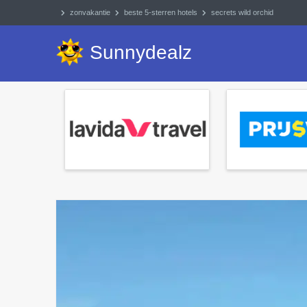
zonvakantie
beste 5-sterren hotels
secrets wild orchid
Sunnydealz