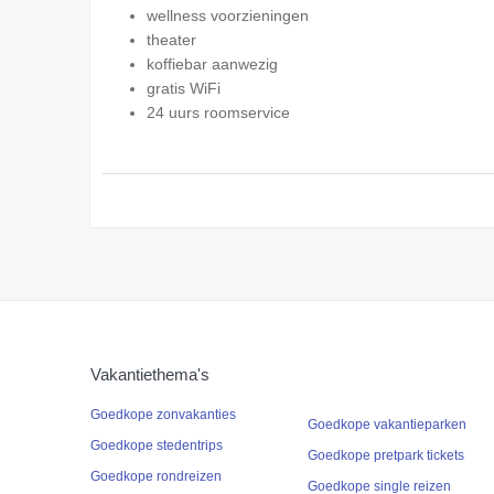
wellness voorzieningen
theater
koffiebar aanwezig
gratis WiFi
24 uurs roomservice
Vakantiethema's
Goedkope zonvakanties
Goedkope vakantieparken
Goedkope stedentrips
Goedkope pretpark tickets
Goedkope rondreizen
Goedkope single reizen