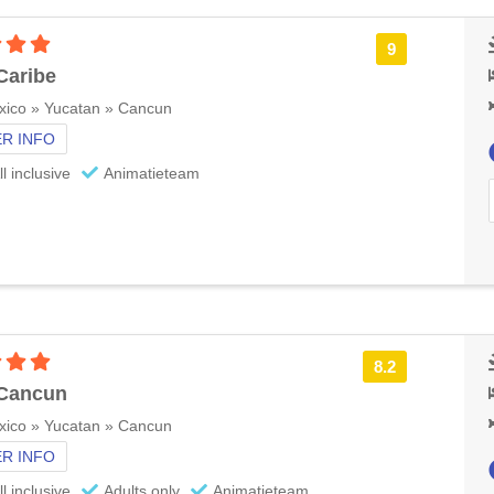
4 sterren accommodatie
9
Caribe
xico » Yucatan » Cancun
R INFO
ll inclusive
Animatieteam
4 sterren accommodatie
8.2
 Cancun
xico » Yucatan » Cancun
R INFO
ll inclusive
Adults only
Animatieteam