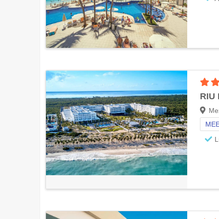
RIU
Me
MEE
L