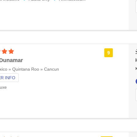
4 sterren accommodatie
9
 Dunamar
xico » Quintana Roo » Cancun
R INFO
uxe