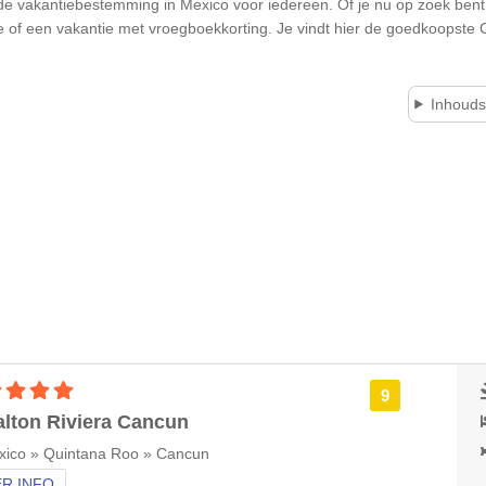
s de vakantiebestemming in Mexico voor iedereen. Of je nu op zoek bent
tie of een vakantie met vroegboekkorting. Je vindt hier de goedkoopste
Inhoud
5 sterren accommodatie
9
lton Riviera Cancun
xico » Quintana Roo » Cancun
R INFO