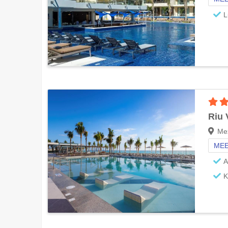
L
Riu 
Me
MEE
A
K