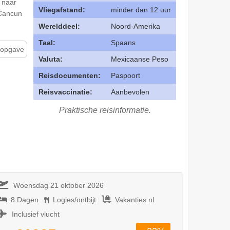
 naar
Vliegafstand:
minder dan 12 uur
 Cancun
Werelddeel:
Noord-Amerika
Taal:
Spaans
sopgave
Valuta:
Mexicaanse Peso
Reisdocumenten:
Paspoort
Reisvaccinatie:
Aanbevolen
Praktische reisinformatie.
Woensdag 21 oktober 2026
8 Dagen
Logies/ontbijt
Vakanties.nl
Inclusief vlucht