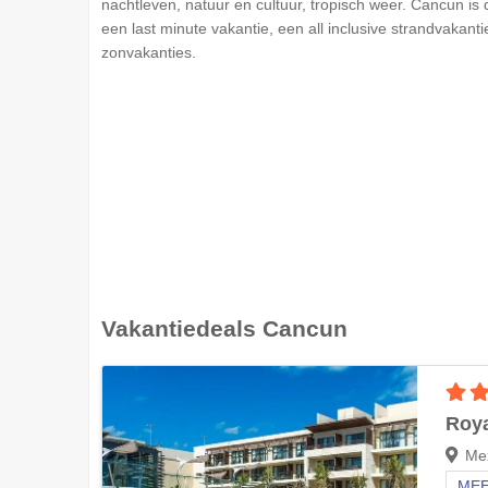
nachtleven, natuur en cultuur, tropisch weer. Cancun i
een last minute vakantie, een all inclusive strandvakan
zonvakanties.
Vakantiedeals
Cancun
Roya
Me
MEE