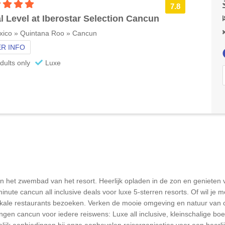
5 sterren accommodatie
7.8
l Level at Iberostar Selection Cancun
xico » Quintana Roo » Cancun
R INFO
dults only
Luxe
n het zwembad van het resort. Heerlijk opladen in de zon en genieten va
te cancun all inclusive deals voor luxe 5-sterren resorts. Of wil je me
n lokale restaurants bezoeken. Verken de mooie omgeving en natuur van
ingen cancun voor iedere reiswens: Luxe all inclusive, kleinschalige 
elijk aanbiedingen bij onze aanbevolen reisorganisaties voor een heer