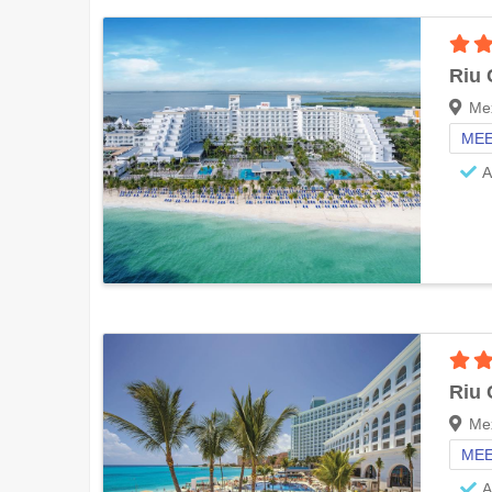
Riu 
Me
MEE
A
Riu
Me
MEE
A