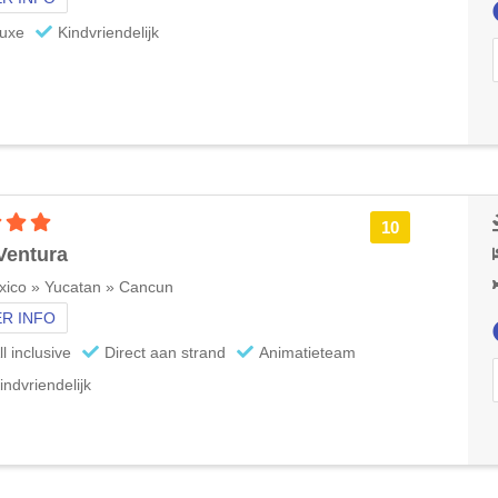
uxe
Kindvriendelijk
4 sterren accommodatie
10
Ventura
xico » Yucatan » Cancun
R INFO
ll inclusive
Direct aan strand
Animatieteam
indvriendelijk