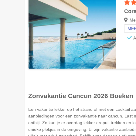
Cora
Me
MEE
A
Zonvakantie
Cancun
2026 Boeken
Een vakantie lekker op het strand of met een cocktail aa
aanbiedingen voor een zonvakantie naar cancun. Last minu
ontbijt. Zo kun je er overdag lekker eropuit trekken e
unieke plekjes in de omgeving. Er zijn vakantie aanbied
villa’s met privé zwembad. Bekijk onze dagdeals of verg