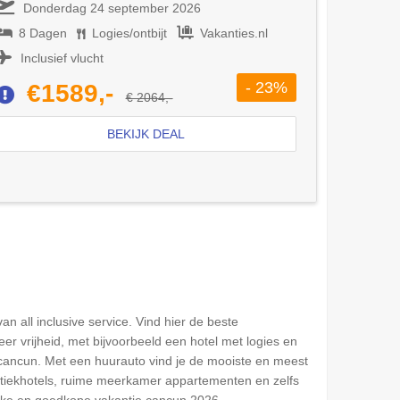
Donderdag 24 september 2026
8 Dagen
Logies/ontbijt
Vakanties.nl
Inclusief vlucht
- 23%
€1589,-
€ 2064,-
BEKIJK DEAL
n all inclusive service. Vind hier de beste
er vrijheid, met bijvoorbeeld een hotel met logies en
 cancun. Met een huurauto vind je de mooiste en meest
boetiekhotels, ruime meerkamer appartementen en zelfs
lijke en goedkope vakantie cancun 2026.