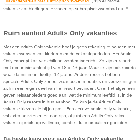
vakantieparken met subtropisch zwembad
, zijn er mooie
vakantie aanbiedingen te vinden op subtropischzwembad.eu !!!
Ruim aanbod Adults Only vakanties
Met een Adults Only vakantie hoef je geen rekening te houden met
vakantiewensen van kinderen en de vakantieperioden. Het Adults
Only concept kan verschillend worden ingericht. Zo zijn er resorts
met een minimumleeftijd van 18 of 16 jaar. Maar er zijn ook resorts
waar de minimum leeftijd 12 jaar is. Andere resorts hebben
speciale Adults Only zones, waar accommodaties en voorzieningen
zich in een eigen deel van het resort bevinden. Over het algemeen
geven reisaanbieders goed aan, wat de minimum leeftijd is, in de
Adults Only resorts in hun aanbod. Zo kun je de Adults Only
vakantie kiezen die bij jou past. Een actieve adults only vakantie,
vol extra activiteiten en dagtrips, of juist een Adults Only relax
vakantie gericht op wellness, comfort, luxe en culinair genieten.
De beste keus voor een Adults Only vakantie