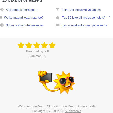
Zonvakantie gerelateerd
Alle zonbestemmingen
(ultra) All inclusive vakanties
Welke maand waar naartoe?
Top 30 luxe all inclusive hotels*****
Super last minute vakanties
Een zonvakantie naar jouw wens
Beoordeling: 9.8
Stemmen: 72
Websites
SunDealz
|
SkiDealz
|
TourDealz
|
CruiseDealz
Copyright © 2018-2026
Sunnydealz