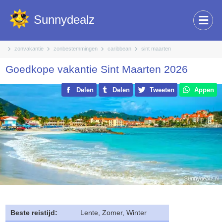
Sunnydealz
zonvakantie
zonbestemmingen
caribbean
sint maarten
Goedkope vakantie Sint Maarten 2026
Delen
Delen
Tweeten
Appen
Beste reistijd:
Lente, Zomer, Winter