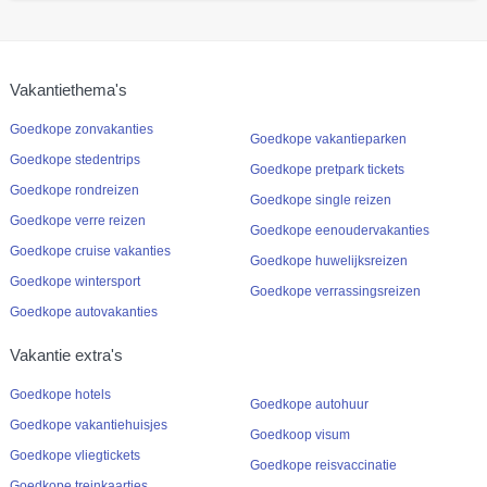
Vakantiethema's
Goedkope zonvakanties
Goedkope vakantieparken
Goedkope stedentrips
Goedkope pretpark tickets
Goedkope rondreizen
Goedkope single reizen
Goedkope verre reizen
Goedkope eenoudervakanties
Goedkope cruise vakanties
Goedkope huwelijksreizen
Goedkope wintersport
Goedkope verrassingsreizen
Goedkope autovakanties
Vakantie extra's
Goedkope hotels
Goedkope autohuur
Goedkope vakantiehuisjes
Goedkoop visum
Goedkope vliegtickets
Goedkope reisvaccinatie
Goedkope treinkaartjes