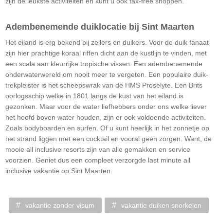
zijn de leukste activiteiten en kunt u ook tax-free shoppen.
Adembenemende duiklocatie bij Sint Maarten
Het eiland is erg bekend bij zeilers en duikers. Voor de duik fanaat
zijn hier prachtige koraal riffen dicht aan de kustlijn te vinden, met
een scala aan kleurrijke tropische vissen. Een adembenemende
onderwaterwereld om nooit meer te vergeten. Een populaire duik-
trekpleister is het scheepswrak van de HMS Proselyte. Een Brits
oorlogsschip welke in 1801 langs de kust van het eiland is
gezonken. Maar voor de water liefhebbers onder ons welke liever
het hoofd boven water houden, zijn er ook voldoende activiteiten.
Zoals bodyboarden en surfen. Of u kunt heerlijk in het zonnetje op
het strand liggen met een cocktail en vooral geen zorgen. Want, de
mooie all inclusive resorts zijn van alle gemakken en service
voorzien. Geniet dus een compleet verzorgde last minute all
inclusive vakantie op Sint Maarten.
vakantie zonder visum
vakantie duiken snorkelen