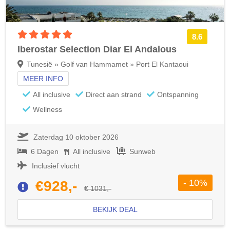
5 sterren accommodatie
8.6
Iberostar Selection Diar El Andalous
Tunesië » Golf van Hammamet » Port El Kantaoui
MEER INFO
All inclusive
Direct aan strand
Ontspanning
Wellness
Zaterdag 10 oktober 2026
6 Dagen
All inclusive
Sunweb
Inclusief vlucht
- 10%
€928,-
€ 1031,-
BEKIJK DEAL