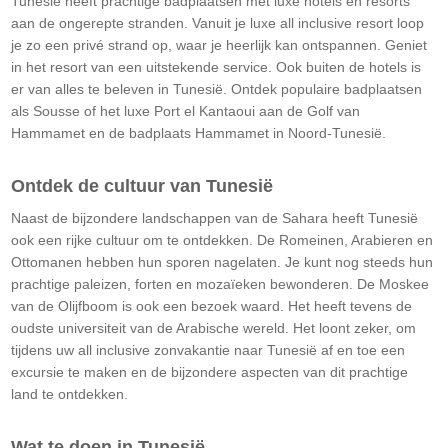
Tunesië heeft prachtige badplaatsen met luxe hotels en resorts
aan de ongerepte stranden. Vanuit je luxe all inclusive resort loop
je zo een privé strand op, waar je heerlijk kan ontspannen. Geniet
in het resort van een uitstekende service. Ook buiten de hotels is
er van alles te beleven in Tunesië. Ontdek populaire badplaatsen
als Sousse of het luxe Port el Kantaoui aan de Golf van
Hammamet en de badplaats Hammamet in Noord-Tunesië.
Ontdek de cultuur van Tunesië
Naast de bijzondere landschappen van de Sahara heeft Tunesië
ook een rijke cultuur om te ontdekken. De Romeinen, Arabieren en
Ottomanen hebben hun sporen nagelaten. Je kunt nog steeds hun
prachtige paleizen, forten en mozaïeken bewonderen. De Moskee
van de Olijfboom is ook een bezoek waard. Het heeft tevens de
oudste universiteit van de Arabische wereld. Het loont zeker, om
tijdens uw all inclusive zonvakantie naar Tunesië af en toe een
excursie te maken en de bijzondere aspecten van dit prachtige
land te ontdekken.
Wat te doen in Tunesië