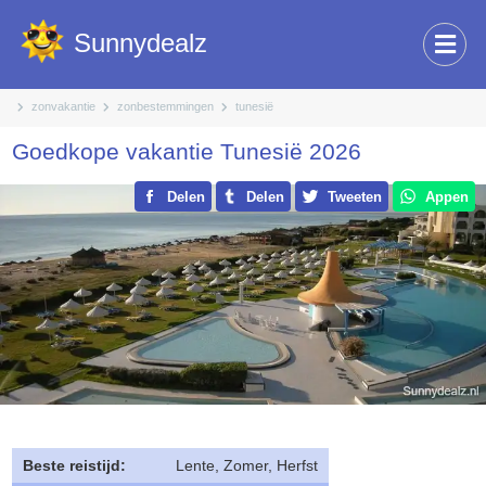
Sunnydealz
zonvakantie
zonbestemmingen
tunesië
Goedkope vakantie Tunesië 2026
Delen
Delen
Tweeten
Appen
Beste reistijd:
Lente, Zomer, Herfst