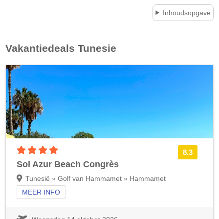
Inhoudsopgave
Vakantiedeals
Tunesie
4 sterren accommodatie
8.3
Sol Azur Beach Congrès
Tunesië » Golf van Hammamet » Hammamet
MEER INFO