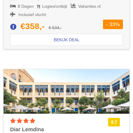
8 Dagen
Logies/ontbijt
Vakanties.nl
Inclusief vlucht
- 33%
€358,-
€ 534,-
BEKIJK DEAL
4 sterren accommodatie
9.7
Diar Lemdina