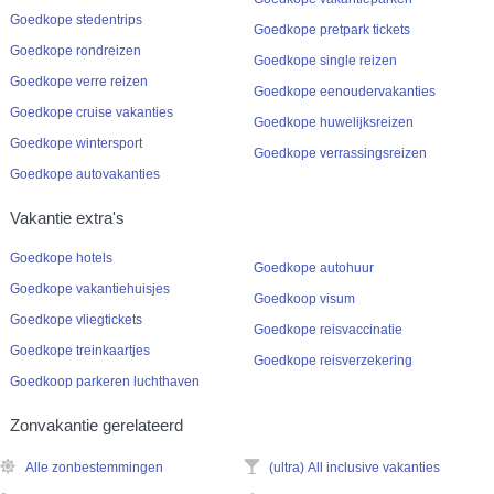
Goedkope stedentrips
Goedkope pretpark tickets
Goedkope rondreizen
Goedkope single reizen
Goedkope verre reizen
Goedkope eenoudervakanties
Goedkope cruise vakanties
Goedkope huwelijksreizen
Goedkope wintersport
Goedkope verrassingsreizen
Goedkope autovakanties
Vakantie extra's
Goedkope hotels
Goedkope autohuur
Goedkope vakantiehuisjes
Goedkoop visum
Goedkope vliegtickets
Goedkope reisvaccinatie
Goedkope treinkaartjes
Goedkope reisverzekering
Goedkoop parkeren luchthaven
Zonvakantie gerelateerd
Alle zonbestemmingen
(ultra) All inclusive vakanties