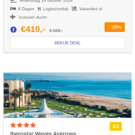
Woensdag 14 oktober 2026
8 Dagen
Logies/ontbijt
Vakanties.nl
Inclusief vlucht
- 28%
€410,-
€ 569,-
BEKIJK DEAL
4 sterren accommodatie
8.5
Iberostar Waves Averroes