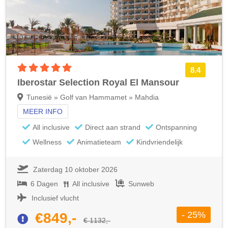
5 sterren accommodatie
8.4
Iberostar Selection Royal El Mansour
Tunesië » Golf van Hammamet » Mahdia
MEER INFO
All inclusive
Direct aan strand
Ontspanning
Wellness
Animatieteam
Kindvriendelijk
Zaterdag 10 oktober 2026
6 Dagen
All inclusive
Sunweb
Inclusief vlucht
- 25%
€849,-
€ 1132,-