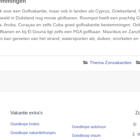
stemmingen
voor een Golfvakantie, maar ook in landen als Cyprus, Griekenland, It
orbeeld in Duitsland nog mooie glofbanen. Roompot heeft een prachtig Go
a, Aruba, Curaçao en zelfs Cuba goed golfvakantie bestemmingen. Ook 
lfbanen en bij El Gouna ligt zelfs een PGA golfbaan. Mauritius en Zan
en kan genieten van het strand, watersporten als, duiken, snorkelen en 
Thema Zonvakanties
Vakantie extra's
Zo
Goedkope hotels
Goedkope autohuur
Goedkope vakantiehuisjes
W
Goedkoop visum