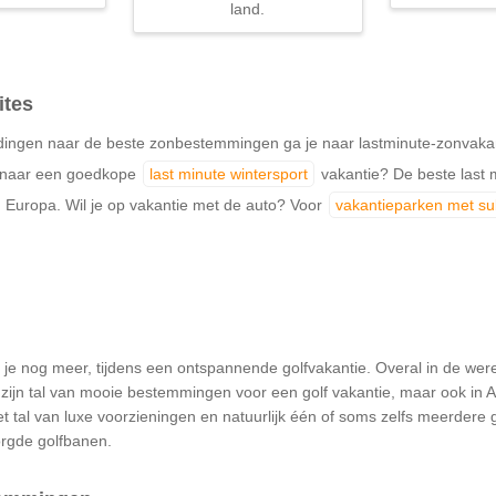
land.
ites
ingen naar de beste zonbestemmingen ga je naar lastminute-zonvakantie
k naar een goedkope
last minute wintersport
vakantie? De beste last m
 Europa. Wil je op vakantie met de auto? Voor
vakantieparken met s
je nog meer, tijdens een ontspannende golfvakantie. Overal in de werel
ijn tal van mooie bestemmingen voor een golf vakantie, maar ook in Af
et tal van luxe voorzieningen en natuurlijk één of soms zelfs meerdere g
zorgde golfbanen.