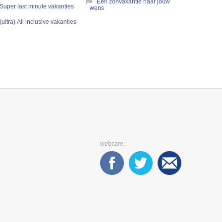
Een zonvakantie naar jouw
Super last minute vakanties
wens
(ultra) All inclusive vakanties
webcare: