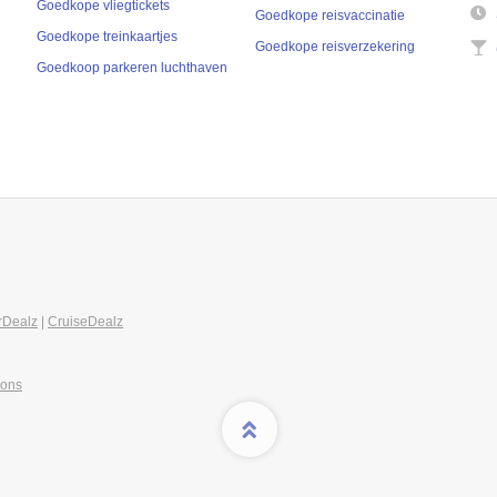
Goedkope vliegtickets
Goedkope reisvaccinatie
Goedkope treinkaartjes
Goedkope reisverzekering
Goedkoop parkeren luchthaven
rDealz
|
CruiseDealz
 ons