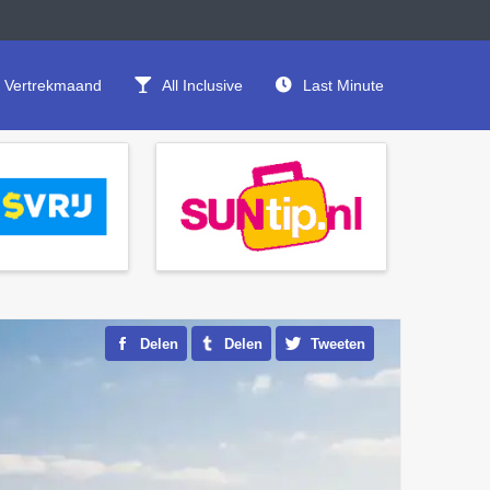
Vertrekmaand
All Inclusive
Last Minute
Delen
Delen
Tweeten