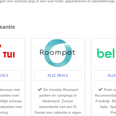
egen een scherpe prijs in een luxe hotel, appartement of vakantiehuisje 
kantie
DEALS
ALLE DEALS
ALLE
isbureau met
De mooiste Roompot
Ruim a
kanties over
parken en campings in
Accommodati
Altijd scherpe
Nederland. Zoover
Frankrijk, Be
 vakanties met
beoordeeld met een 9!
Italie, Sp
rting.
Geniet een vakantie in eigen
Por