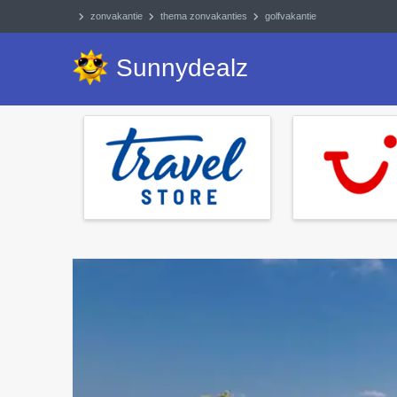
zonvakantie
thema zonvakanties
golfvakantie
Sunnydealz