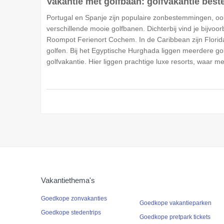
Vakantie met golfbaan: golfvakantie be
Portugal en Spanje zijn populaire zonbestemmingen, ook 
verschillende mooie golfbanen. Dichterbij vind je bijvo
Roompot Ferienort Cochem. In de Caribbean zijn Florid
golfen. Bij het Egyptische Hurghada liggen meerdere go
golfvakantie. Hier liggen prachtige luxe resorts, waar m
Vakantiethema's
Goedkope zonvakanties
Goedkope vakantieparken
Goedkope stedentrips
Goedkope pretpark tickets