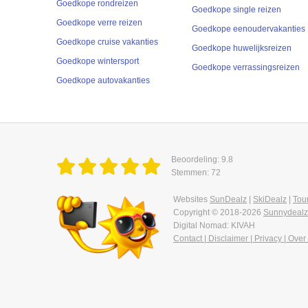
Goedkope rondreizen
Goedkope single reizen
Goedkope verre reizen
Goedkope eenoudervakanties
Goedkope cruise vakanties
Goedkope huwelijksreizen
Goedkope wintersport
Goedkope verrassingsreizen
Goedkope autovakanties
Beoordeling: 9.8
Stemmen: 72
Websites
SunDealz
|
SkiDealz
|
Tou
Copyright © 2018-2026
Sunnydealz
Digital Nomad: KIVAH
Contact | Disclaimer | Privacy | Over