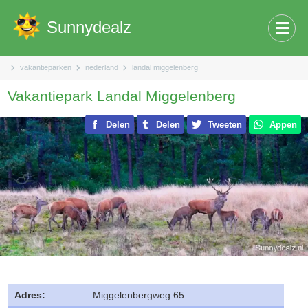
Sunnydealz
vakantieparken
nederland
landal miggelenberg
Vakantiepark Landal Miggelenberg
Delen
Delen
Tweeten
Appen
Adres:
Miggelenbergweg 65