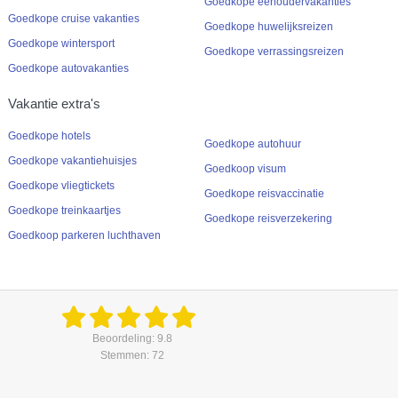
Goedkope eenoudervakanties
Goedkope cruise vakanties
Goedkope huwelijksreizen
Goedkope wintersport
Goedkope verrassingsreizen
Goedkope autovakanties
Vakantie extra's
Goedkope hotels
Goedkope autohuur
Goedkope vakantiehuisjes
Goedkoop visum
Goedkope vliegtickets
Goedkope reisvaccinatie
Goedkope treinkaartjes
Goedkope reisverzekering
Goedkoop parkeren luchthaven
Beoordeling: 9.8
Stemmen: 72