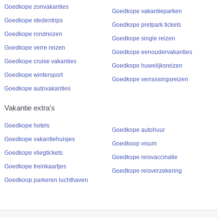
Goedkope zonvakanties
Goedkope vakantieparken
Goedkope stedentrips
Goedkope pretpark tickets
Goedkope rondreizen
Goedkope single reizen
Goedkope verre reizen
Goedkope eenoudervakanties
Goedkope cruise vakanties
Goedkope huwelijksreizen
Goedkope wintersport
Goedkope verrassingsreizen
Goedkope autovakanties
Vakantie extra's
Goedkope hotels
Goedkope autohuur
Goedkope vakantiehuisjes
Goedkoop visum
Goedkope vliegtickets
Goedkope reisvaccinatie
Goedkope treinkaartjes
Goedkope reisverzekering
Goedkoop parkeren luchthaven