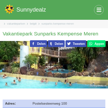
Sunnydealz
vakantieparken
belgië
sunparks kempense meren
Vakantiepark Sunparks Kempense Meren
Delen
Delen
Tweeten
Appen
Adres:
Postelsesteenweg 100