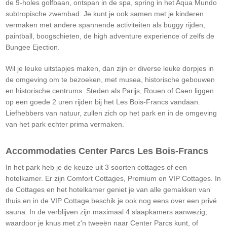
de 9-holes golfbaan, ontspan in de spa, spring in het Aqua Mundo
subtropische zwembad. Je kunt je ook samen met je kinderen
vermaken met andere spannende activiteiten als buggy rijden,
paintball, boogschieten, de high adventure experience of zelfs de
Bungee Ejection.
Wil je leuke uitstapjes maken, dan zijn er diverse leuke dorpjes in
de omgeving om te bezoeken, met musea, historische gebouwen
en historische centrums. Steden als Parijs, Rouen of Caen liggen
op een goede 2 uren rijden bij het Les Bois-Francs vandaan.
Liefhebbers van natuur, zullen zich op het park en in de omgeving
van het park echter prima vermaken.
Accommodaties Center Parcs Les Bois-Francs
In het park heb je de keuze uit 3 soorten cottages of een
hotelkamer. Er zijn Comfort Cottages, Premium en VIP Cottages. In
de Cottages en het hotelkamer geniet je van alle gemakken van
thuis en in de VIP Cottage beschik je ook nog eens over een privé
sauna. In de verblijven zijn maximaal 4 slaapkamers aanwezig,
waardoor je knus met z'n tweeën naar Center Parcs kunt, of