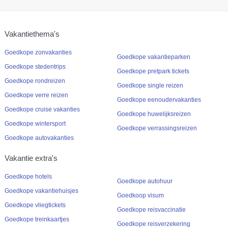
Vakantiethema's
Goedkope zonvakanties
Goedkope vakantieparken
Goedkope stedentrips
Goedkope pretpark tickets
Goedkope rondreizen
Goedkope single reizen
Goedkope verre reizen
Goedkope eenoudervakanties
Goedkope cruise vakanties
Goedkope huwelijksreizen
Goedkope wintersport
Goedkope verrassingsreizen
Goedkope autovakanties
Vakantie extra's
Goedkope hotels
Goedkope autohuur
Goedkope vakantiehuisjes
Goedkoop visum
Goedkope vliegtickets
Goedkope reisvaccinatie
Goedkope treinkaartjes
Goedkope reisverzekering