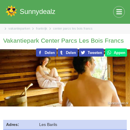
Sunnydealz
vakantieparken
frankrijk
center parcs les bois francs
Vakantiepark Center Parcs Les Bois Francs
Delen
Delen
Tweeten
Appen
Adres:
Les Barils