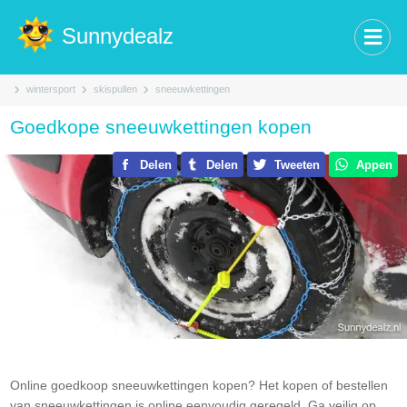
Sunnydealz
wintersport
skispullen
sneeuwkettingen
Goedkope sneeuwkettingen kopen
Delen
Delen
Tweeten
Appen
Online goedkoop sneeuwkettingen kopen? Het kopen of bestellen
van sneeuwkettingen is online eenvoudig geregeld. Ga veilig op