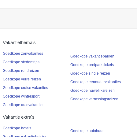
Vakantiethema's
Goedkope zonvakanties
Goedkope vakantieparken
Goedkope stedentrips
Goedkope pretpark tickets
Goedkope rondreizen
Goedkope single reizen
Goedkope verre reizen
Goedkope eenoudervakanties
Goedkope cruise vakanties
Goedkope huwelijksreizen
Goedkope wintersport
Goedkope verrassingsreizen
Goedkope autovakanties
Vakantie extra's
Goedkope hotels
Goedkope autohuur
Goedkope vakantiehuisjes