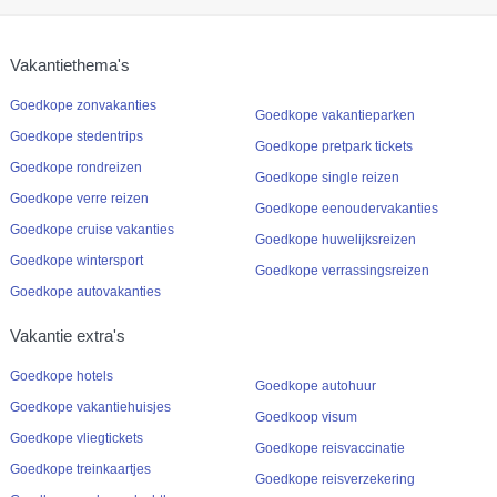
Vakantiethema's
Goedkope zonvakanties
Goedkope vakantieparken
Goedkope stedentrips
Goedkope pretpark tickets
Goedkope rondreizen
Goedkope single reizen
Goedkope verre reizen
Goedkope eenoudervakanties
Goedkope cruise vakanties
Goedkope huwelijksreizen
Goedkope wintersport
Goedkope verrassingsreizen
Goedkope autovakanties
Vakantie extra's
Goedkope hotels
Goedkope autohuur
Goedkope vakantiehuisjes
Goedkoop visum
Goedkope vliegtickets
Goedkope reisvaccinatie
Goedkope treinkaartjes
Goedkope reisverzekering