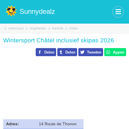
Sunnydealz
wintersport
skigebieden
frankrijk
châtel
Wintersport Châtel inclusief skipas 2026
Delen
Delen
Tweeten
Appen
Adres:
14 Route de Thonon