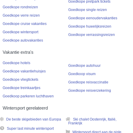
Goedkope pretpark tickets
Goedkope rondreizen
Goedkope single reizen
Goedkope verre reizen
Goedkope eenoudervakanties
Goedkope cruise vakanties
Goedkope huwelijksreizen
Goedkope wintersport
Goedkope verrassingsreizen
Goedkope autovakanties
Vakantie extra's
Goedkope hotels
Goedkope autohuur
Goedkope vakantiehuisjes
Goedkoop visum
Goedkope vliegtickets
Goedkope reisvaccinatie
Goedkope treinkaartjes
Goedkope reisverzekering
Goedkoop parkeren luchthaven
Wintersport gerelateerd
De beste skigebieden van Europa
Ski chalet Oostenrijk, Italië,
Frankrijk
Super last minute wintersport
Wintersport direct aan de piste