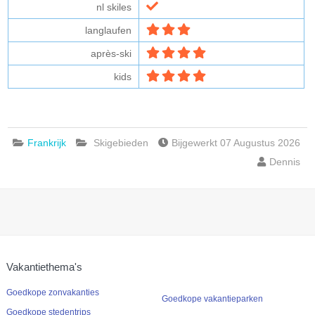
nl skiles
langlaufen
après-ski
kids
Frankrijk
Skigebieden
Bijgewerkt 07 Augustus 2026
Dennis
Vakantiethema's
Goedkope zonvakanties
Goedkope vakantieparken
Goedkope stedentrips