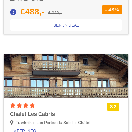
Eigen vervoer
- 48%
€488,-
€ 938,-
BEKIJK DEAL
4 sterren accommodatie
8.2
Chalet Les Cabris
Frankrijk » Les Portes du Soleil » Châtel
MEER INFO