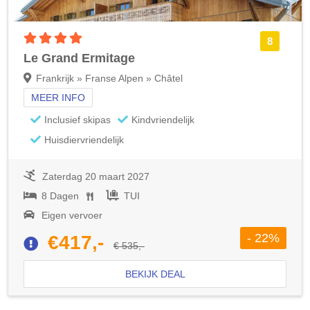
4 sterren accommodatie
8
Le Grand Ermitage
Frankrijk » Franse Alpen » Châtel
MEER INFO
Inclusief skipas
Kindvriendelijk
Huisdiervriendelijk
Zaterdag 20 maart 2027
8 Dagen
TUI
Eigen vervoer
- 22%
€417,-
€ 535,-
BEKIJK DEAL