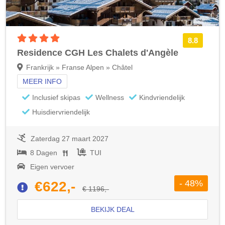
4 sterren accommodatie
8.8
Residence CGH Les Chalets d'Angèle
Frankrijk » Franse Alpen » Châtel
MEER INFO
Inclusief skipas
Wellness
Kindvriendelijk
Huisdiervriendelijk
Zaterdag 27 maart 2027
8 Dagen
TUI
Eigen vervoer
- 48%
€622,-
€ 1196,-
BEKIJK DEAL