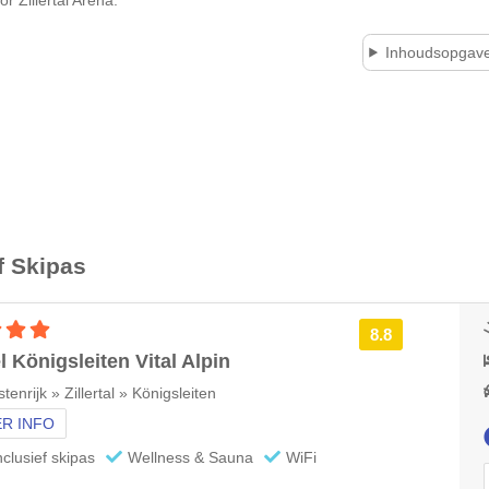
Inhoudsopgav
f Skipas
4 sterren accommodatie
8.8
l Königsleiten Vital Alpin
tenrijk » Zillertal » Königsleiten
R INFO
nclusief skipas
Wellness & Sauna
WiFi