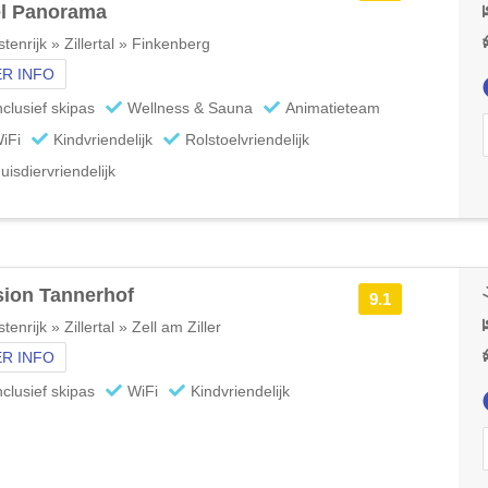
el Panorama
tenrijk » Zillertal » Finkenberg
R INFO
nclusief skipas
Wellness & Sauna
Animatieteam
iFi
Kindvriendelijk
Rolstoelvriendelijk
uisdiervriendelijk
ion Tannerhof
9.1
tenrijk » Zillertal » Zell am Ziller
R INFO
nclusief skipas
WiFi
Kindvriendelijk