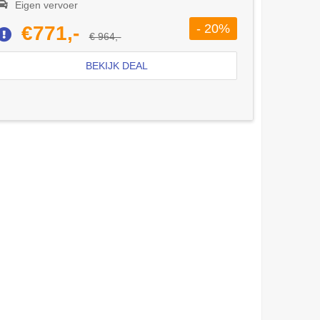
Eigen vervoer
- 20%
€771,-
€ 964,-
BEKIJK DEAL