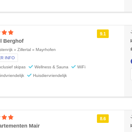
4 sterren accommodatie
9.1
l Berghof
tenrijk » Zillertal » Mayrhofen
R INFO
nclusief skipas
Wellness & Sauna
WiFi
indvriendelijk
Huisdiervriendelijk
4 sterren accommodatie
8.6
rtementen Mair