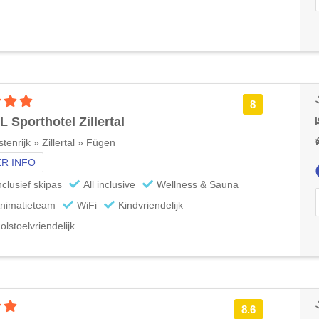
4 sterren accommodatie
8
 Sporthotel Zillertal
tenrijk » Zillertal » Fügen
R INFO
nclusief skipas
All inclusive
Wellness & Sauna
nimatieteam
WiFi
Kindvriendelijk
olstoelvriendelijk
3 sterren accommodatie
8.6