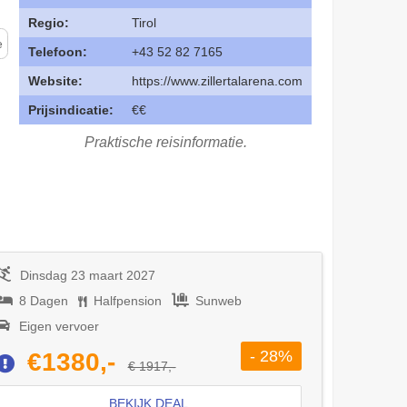
Regio:
Tirol
e
Telefoon:
+43 52 82 7165
Website:
https://www.zillertalarena.com
Prijsindicatie:
€€
Praktische reisinformatie.
Dinsdag 23 maart 2027
8 Dagen
Halfpension
Sunweb
Eigen vervoer
- 28%
€1380,-
€ 1917,-
BEKIJK DEAL