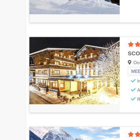
SCOL
Oos
MEE
I
A
R