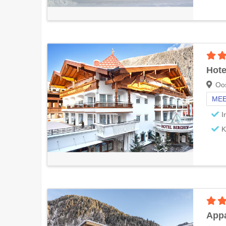
Hote
Oos
MEE
I
K
Appa