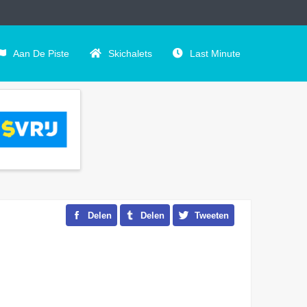
Aan De Piste
Skichalets
Last Minute
Delen
Delen
Tweeten