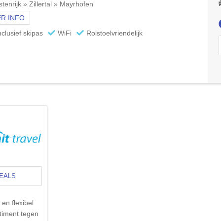
tenrijk » Zillertal » Mayrhofen
R INFO
nclusief skipas
WiFi
Rolstoelvriendelijk
DEALS
en flexibel
timent tegen