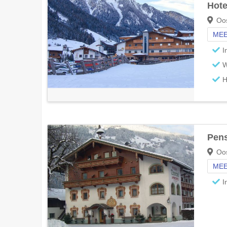
Hot
Oos
MEE
I
W
H
Pens
Oos
MEE
I