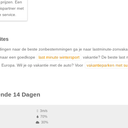
prijzen. Een
ispartner met
e service.
ites
ingen naar de beste zonbestemmingen ga je naar lastminute-zonvakantie
k naar een goedkope
last minute wintersport
vakantie? De beste last m
 Europa. Wil je op vakantie met de auto? Voor
vakantieparken met s
nde 14 Dagen
3m/s
70%
30%