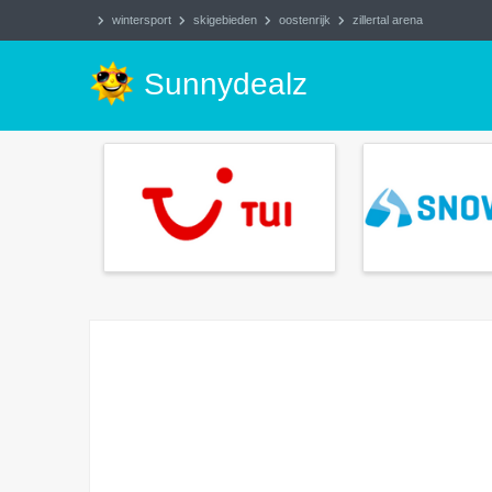
wintersport
skigebieden
oostenrijk
zillertal arena
Sunnydealz