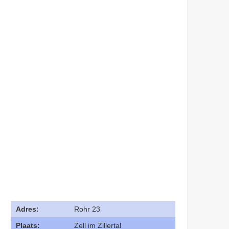
Adres:
Rohr 23
Plaats:
Zell im Zillertal