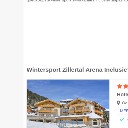
Wintersport
Zillertal Arena
Inclusie
Hote
Oos
MEE
I