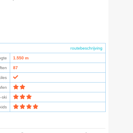
routebeschrijving
ogte
1.550 m
iften
87
kiles
ufen
-ski
kids