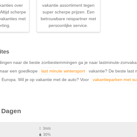
kanties over
vakantie assortiment tegen
Altijd scherpe
super scherpe prijzen. Een
 vakanties met
betrouwbare reispartner met
rting.
persoonlijke service.
ites
ingen naar de beste zonbestemmingen ga je naar lastminute-zonvakantie
k naar een goedkope
last minute wintersport
vakantie? De beste last m
 Europa. Wil je op vakantie met de auto? Voor
vakantieparken met s
 Dagen
3m/s
30%