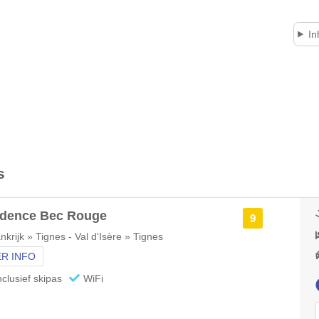
I
s
idence Bec Rouge
9
nkrijk » Tignes - Val d'Isère » Tignes
R INFO
nclusief skipas
WiFi