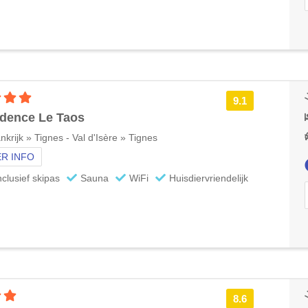
4 sterren accommodatie
9.1
dence Le Taos
nkrijk » Tignes - Val d'Isère » Tignes
R INFO
nclusief skipas
Sauna
WiFi
Huisdiervriendelijk
3 sterren accommodatie
8.6