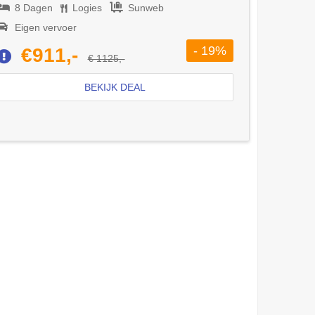
8 Dagen
Logies
Sunweb
Eigen vervoer
- 19%
€911,-
€ 1125,-
BEKIJK DEAL