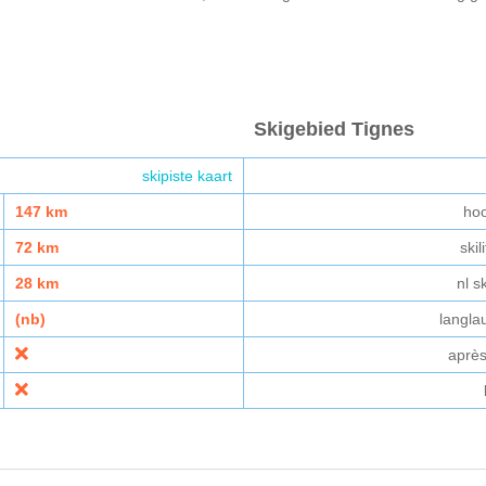
Skigebied Tignes
skipiste kaart
147 km
ho
72 km
skil
28 km
nl s
(nb)
langla
après