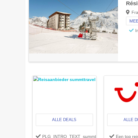
Rési
Fra
MEE
I
ALLE DEALS
ALLE 
PLG_INTRO_TEXT_summttravel
Een top re