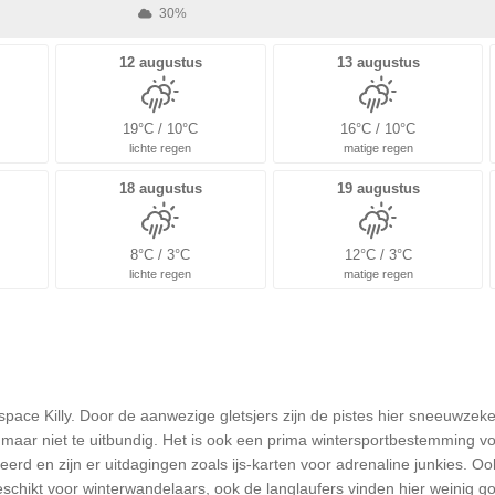
30%
12 augustus
13 augustus
19°C / 10°C
16°C / 10°C
lichte regen
matige regen
18 augustus
19 augustus
8°C / 3°C
12°C / 3°C
lichte regen
matige regen
ace Killy. Door de aanwezige gletsjers zijn de pistes hier sneeuwzeker
ig maar niet te uitbundig. Het is ook een prima wintersportbestemming v
rd en zijn er uitdagingen zoals ijs-karten voor adrenaline junkies. 
schikt voor winterwandelaars, ook de langlaufers vinden hier weinig go