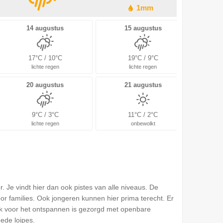
1mm
14 augustus
15 augustus
17°C / 10°C
19°C / 9°C
lichte regen
lichte regen
20 augustus
21 augustus
9°C / 3°C
11°C / 2°C
lichte regen
onbewolkt
. Je vindt hier dan ook pistes van alle niveaus. De
oor families. Ook jongeren kunnen hier prima terecht. Er
Ook voor het ontspannen is gezorgd met openbare
ede loipes.