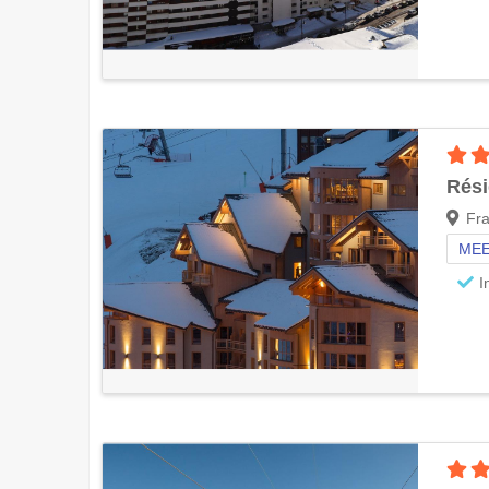
Rési
Fra
MEE
I