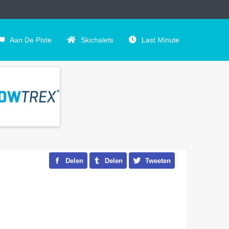
Aan De Piste
Skichalets
Last Minute
Delen
Delen
Tweeten