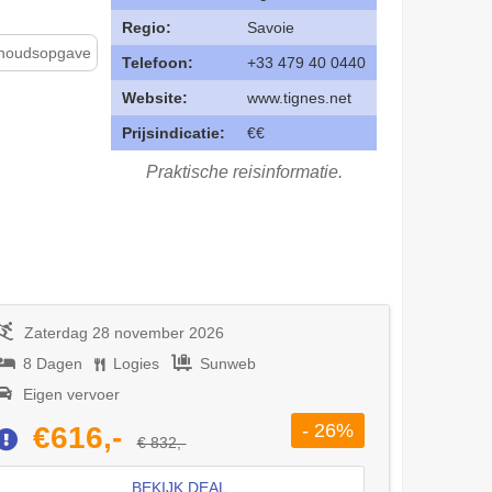
Regio:
Savoie
nhoudsopgave
Telefoon:
+33 479 40 0440
Website:
www.tignes.net
Prijsindicatie:
€€
Praktische reisinformatie.
Zaterdag 28 november 2026
8 Dagen
Logies
Sunweb
Eigen vervoer
- 26%
€616,-
€ 832,-
BEKIJK DEAL