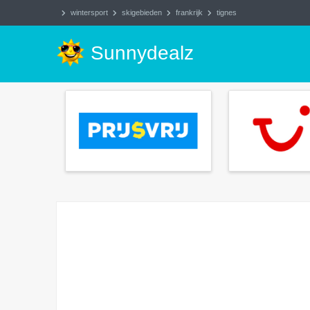
wintersport
skigebieden
frankrijk
tignes
Sunnydealz