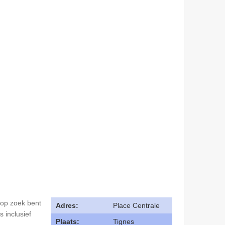
 op zoek bent
Adres:
Place Centrale
 inclusief
Plaats:
Tignes