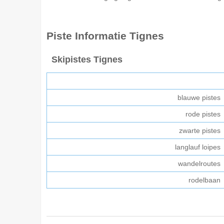
Piste Informatie
Tignes
Skipistes Tignes
blauwe pistes
rode pistes
zwarte pistes
langlauf loipes
wandelroutes
rodelbaan