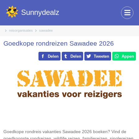
Sunnydealz
reisorganisaties
sawadee
Goedkope rondreizen Sawadee 2026
Delen
Delen
Tweeten
Appen
Goedkope rondreis vakanties Sawadee 2026 boeken? Vind de
goedkoopste rondreizen, wildlife reizen, familiereizen, singlereizen,