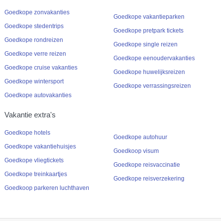
Goedkope zonvakanties
Goedkope vakantieparken
Goedkope stedentrips
Goedkope pretpark tickets
Goedkope rondreizen
Goedkope single reizen
Goedkope verre reizen
Goedkope eenoudervakanties
Goedkope cruise vakanties
Goedkope huwelijksreizen
Goedkope wintersport
Goedkope verrassingsreizen
Goedkope autovakanties
Vakantie extra's
Goedkope hotels
Goedkope autohuur
Goedkope vakantiehuisjes
Goedkoop visum
Goedkope vliegtickets
Goedkope reisvaccinatie
Goedkope treinkaartjes
Goedkope reisverzekering
Goedkoop parkeren luchthaven